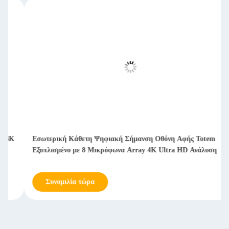
75" 43" 55 ιντσών Οθόνη LCD Signage Indoor Totem Kiosk
Pen / Finger Touch
Συνομιλία τώρα