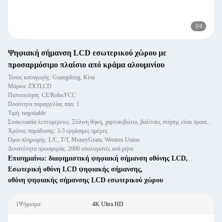
1
/
4
Ψηφιακή σήμανση LCD εσωτερικού χώρου με
προσαρμόσιμο πλαίσιο από κράμα αλουμινίου
Τόπος καταγωγής: Guangdong, Κίνα
Μάρκα: ZXTLCD
Πιστοποίηση: CE/Rohs/FCC
Ποσότητα παραγγελίας min: 1
Τιμή: negotiable
Συσκευασία λεπτομέρειες: Ξύλινη θήκη, χαρτοκιβώτιο, βαλίτσες πτήσης είναι προαιρετικά
Χρόνος παράδοσης: 3-5 εργάσιμες ημέρες
Όροι πληρωμής: L/C, T/T, MoneyGram, Western Union
Δυνατότητα προσφοράς: 2000 υπολογιστές ανά μήνα
Επισημαίνω:
διαφημιστική ψηφιακή σήμανση οθόνης LCD
,
Εσωτερική οθόνη LCD ψηφιακής σήμανσης
,
οθόνη ψηφιακής σήμανσης LCD εσωτερικού χώρου
1Ψήφισμα:
4K Ultra HD