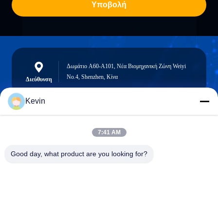
Υποβολή
Δωμάτιο A60-A101, Νέα Βιομηχανική Ζώνη Weiyi
No.4, Shenzhen, Κίνα
Διεύθυνση
Kevin
info@seethrulcd.com
7:41 AM
E-mail
Good day, what product are you looking for?
0086-755-84654872
Phone