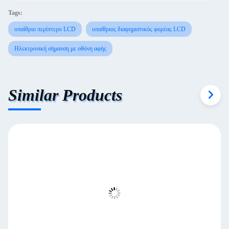
Tags:
υπαίθριο περίπτερο LCD
υπαίθριος διαφημιστικός φορέας LCD
Ηλεκτρονική σήμανση με οθόνη αφής
Similar Products