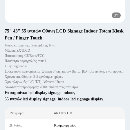
3
/
4
75" 43" 55 ιντσών Οθόνη LCD Signage Indoor Totem Kiosk
Pen / Finger Touch
Τόπος καταγωγής: Guangdong, Κίνα
Μάρκα: ZXTLCD
Πιστοποίηση: CE/Rohs/FCC
Ποσότητα παραγγελίας min: 1
Τιμή: negotiable
Συσκευασία λεπτομέρειες: Ξύλινη θήκη, χαρτοκιβώτιο, βαλίτσες πτήσης είναι προαιρετικά
Χρόνος παράδοσης: 3-5 εργάσιμες ημέρες
Όροι πληρωμής: L/C, T/T, , Western Union
Δυνατότητα προσφοράς: 2000 υπολογιστές ανά μήνα
Επισημαίνω:
lcd display signage indoor
,
55 ιντσών lcd display signage
,
indoor lcd signage display
1Ψήφισμα:
4K Ultra HD
2Πλαίσιο:
Κράμα αργιλίου