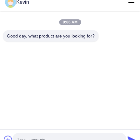
Kevin
info@seethrulcd.com
9:06 AM
E-mail
Good day, what product are you looking for?
0086-755-84654872
Phone
Shenzhen ZXT LCD Technology Co.,Ltd
Shenzhen ZXT LCD Technology Co.,Ltd