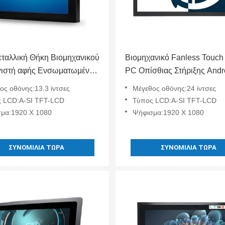
εταλλική Θήκη Βιομηχανικού
Βιομηχανικό Fanless Touch
ιστή αφής Ενσωματωμένο
PC Οπίσθιας Στήριξης Andr
s 12-36V DC HMI Χωρητικό
IP65 Αδιάβροχο RS232
ος οθόνης:13.3 ίντσες
Μέγεθος οθόνης:24 ίντσες
Ενσωματωμένη Οθόνη
 LCD:A-SI TFT-LCD
Τύπος LCD:A-SI TFT-LCD
μα:1920 X 1080
Ψήφισμα:1920 X 1080
ΣΥΝΟΜΙΛΊΑ ΤΏΡΑ
ΣΥΝΟΜΙΛΊΑ ΤΏΡΑ