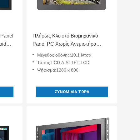
 Panel
Πλήρως Κλειστό Βιομηχανικό
oid
Panel PC Χωρίς Ανεμιστήρα
Αδιάβροχη Οθόνη Αφής Χωρητικού
Μέγεθος οθόνης:10,1 ίντσα
Τύπου 10.1 Ίντσας
Τύπος LCD:A-SI TFT-LCD
Ψήφισμα:1280 x 800
ΣΥΝΟΜΙΛΊΑ ΤΏΡΑ