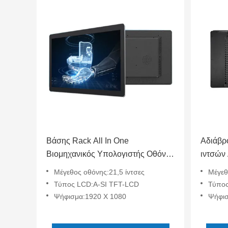
Βάσης Rack All In One
Αδιάβρ
Βιομηχανικός Υπολογιστής Οθόνη
ιντσών 
Αφής Υπολογιστής I3 I5 I7 RS232
Tiger L
Μέγεθος οθόνης:21,5 ίντσες
Μέγεθ
RS485 GPIO Οθόνη Αφής 21.5
Τύπος LCD:A-SI TFT-LCD
Τύπος
Ίντσες
Ψήφισμα:1920 X 1080
Ψήφισ