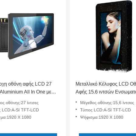
οχη οθόνη αφής LCD 27
Μεταλλικό Κέλυφος LCD Ο
Aluminium All In One με
Αφής 15.6 ιντσών Ενσωμα
ake Alder Lake Raptor Lake
Βιομηχανικό Panel Αφής 2
ος οθόνης:27 ίντσες
Μέγεθος οθόνης:15,6 ίντσες
 LCD:A-SI TFT-LCD
Τύπος LCD:A-SI TFT-LCD
μα:1920 X 1080
Ψήφισμα:1920 X 1080