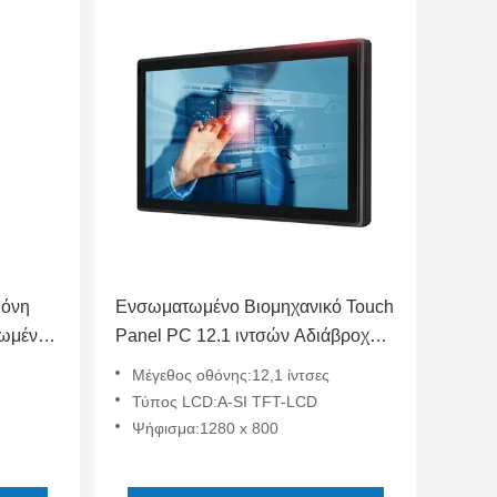
θόνη
Ενσωματωμένο Βιομηχανικό Touch
τωμένο
Panel PC 12.1 ιντσών Αδιάβροχο
50 Cd/㎡
IP65 Πλήρως Κλειστό Αλουμινίου
Μέγεθος οθόνης:12,1 ίντσες
Χωρητικό
Τύπος LCD:A-SI TFT-LCD
Ψήφισμα:1280 x 800