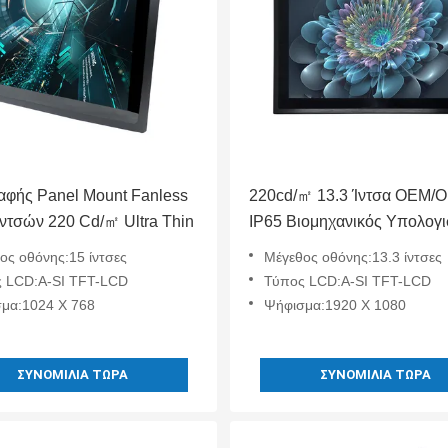
αφής Panel Mount Fanless
220cd/㎡ 13.3 Ίντσα OEM/
ιντσών 220 Cd/㎡ Ultra Thin
IP65 Βιομηχανικός Υπολογι
All In One Οθόνη Αφής Lin
ος οθόνης:15 ίντσες
Μέγεθος οθόνης:13.3 ίντσες
10 11
 LCD:A-SI TFT-LCD
Τύπος LCD:A-SI TFT-LCD
μα:1024 X 768
Ψήφισμα:1920 X 1080
ΣΥΝΟΜΙΛΊΑ ΤΏΡΑ
ΣΥΝΟΜΙΛΊΑ ΤΏΡΑ