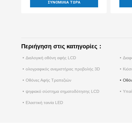
ΣΥΝΟΜΙΛΊΑ ΤΏΡΑ
Περιήγηση στις κατηγορίες：
Διαλογική οθόνη αφής LCD
Διαφ
ολογραφικός ανεμιστήρας προβολής 3D
Κιόσ
Οθόνες Αφής Τραπεζιών
Οθό
ψηφιακό σύστημα σηματοδότησης LCD
Υπαί
Ελαστική ταινία LED