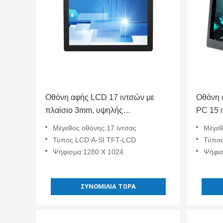
Οθόνη αφής LCD 17 ιντσών με
Οθόνη 
πλαίσιο 3mm, υψηλής
PC 15 
φωτεινότητας, αναγνώσιμη στο
Μέγεθος οθόνης:17 ίντσας
Μέγεθ
ηλιακό φως, IP65, με χωρητική αφή
Τύπος LCD:A-SI TFT-LCD
Τύπος
IPC
Ψήφισμα:1280 X 1024
Ψήφισ
ΣΥΝΟΜΙΛΊΑ ΤΏΡΑ