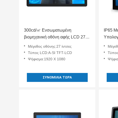
300cd/㎡ Ενσωματωμένη
IP65 Μ
βιομηχανική οθόνη αφής LCD 27
Υπολογ
ιντσών Βιομηχανικός υπολογιστής
Fanles
Μέγεθος οθόνης:27 ίντσες
Μέγεθ
αφής
Τύπος LCD:A-SI TFT-LCD
Τύπος
Ψήφισμα:1920 X 1080
Ψήφισ
ΣΥΝΟΜΙΛΊΑ ΤΏΡΑ