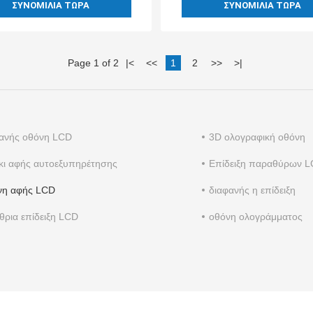
ΣΥΝΟΜΙΛΊΑ ΤΏΡΑ
ΣΥΝΟΜΙΛΊΑ ΤΏΡΑ
Page 1 of 2
|
<
<<
1
2
>>
>
|
ανής οθόνη LCD
3D ολογραφική οθόνη
κι αφής αυτοεξυπηρέτησης
Επίδειξη παραθύρων 
νη αφής LCD
διαφανής η επίδειξη
θρια επίδειξη LCD
οθόνη ολογράμματος