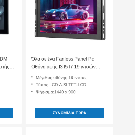
ODM
Όλα σε ένα Fanless Panel Pc
στής
Οθόνη αφής I3 I5 I7 19 ιντσών
ux Win
Έξυπνος Βιομηχανικός Έλεγχος
Μέγεθος οθόνης:19 ίντσας
Τύπος LCD:A-SI TFT-LCD
Ψήφισμα:1440 x 900
ΣΥΝΟΜΙΛΊΑ ΤΏΡΑ