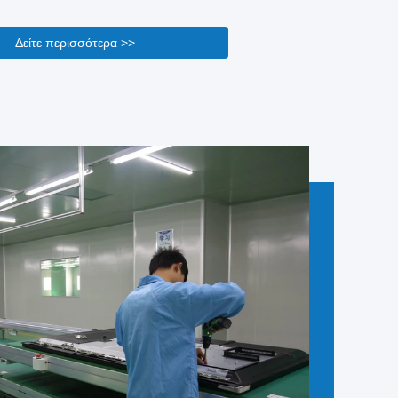
 απόδοση και ικανοποίηση των πελατών. Το
ο σύστημα QC μας είναι ενσωματωμένο σε κάθε
Δείτε περισσότερα >>
 την προμήθεια εξαρτημάτων έως την τελική
ση, για να εγγυηθεί ότι κάθε οθόνη πληροί αυστηρά
ιαδικασία ξεκινά με μια αυστηρή επιθεώρηση των ...