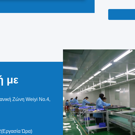
αξιοπιστία,
ολοκληρωμέν
στάδιο, από
συναρμολόγη
πρότυπα.Η δ
ή με
ανική Ζώνη Weiyi No.4,
2(Εργασία Ώρα)