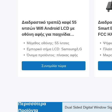
Διαδραστικό τραπέζι καφέ 55
Διαδρα
ιντσών Wifi Android LCD με
Smart 
οθόνη αφής για παιχνίδια
FCC Ηλ
παιδιών
Πίνακα
Μέγεθος οθόνης: 55 ίντσες
Ψήφισ
Εμπορικό σήμα LCD: Samsung/LG
Πλαίσ
Όνομα προϊόντος: πίνακας αφής
Μικρο
Συνομιλία τώρα
Περισσότερα
Ultra Thin LED Window Displ
Προϊόντα