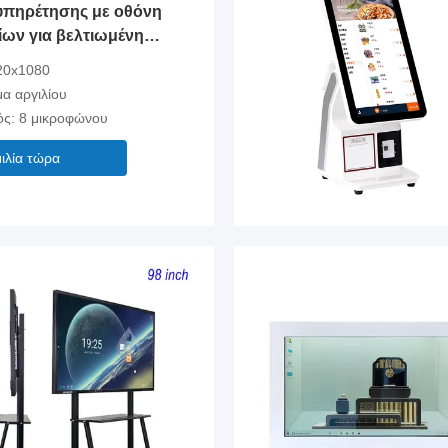
υπηρέτησης με οθόνη
ίων για βελτιωμένη
ση
20x1080
μα αργιλίου
ός: 8 μικροφώνου
ιλία τώρα