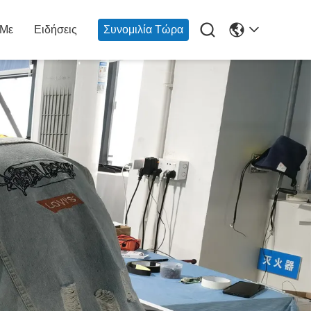

 Με
Ειδήσεις
Συνομιλία Τώρα