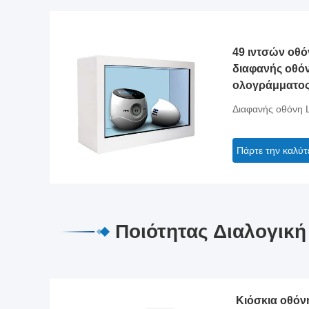
49 ιντσών οθό
διαφανής οθό
ολογράμματος
Διαφανής οθόνη
Πάρτε την καλύτ
Ποιότητας Διαλογικ
Κιόσκια οθόν