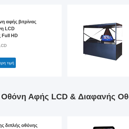
νη αφής βιτρίνας
νη LCD
 Full HD
 LCD
ερη τιμή
ή Οθόνη Αφής LCD & Διαφανής Ο
ης διπλής οθόνης