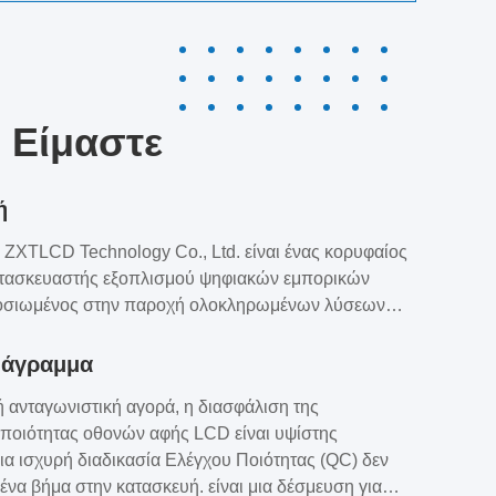
ι Είμαστε
ή
ZXTLCD Technology Co., Ltd. είναι ένας κορυφαίος
ατασκευαστής εξοπλισμού ψηφιακών εμπορικών
οσιωμένος στην παροχή ολοκληρωμένων λύσεων
ακού μάρκετινγκ στους πελάτες.Ιδρύθηκε πριν από 9
αιρεία έχει επεκτείνει τις δραστηριότητές της από την
ιάγραμμα
ορά σε πάνω από 110 χώρες παγκοσμίως,
ή ανταγωνιστική αγορά, η διασφάλιση της
νη με περισσότερους από χίλιους συνεργάτες.Η
ποιότητας οθονών αφής LCD είναι υψίστης
ί σταθερά τη φιλοσοφία «προσανατολισμός στον
ια ισχυρή διαδικασία Ελέγχου Ποιότητας (QC) δεν
ότητα πρώτη», δεσμευόμενη στην ανώτε...
ένα βήμα στην κατασκευή. είναι μια δέσμευση για