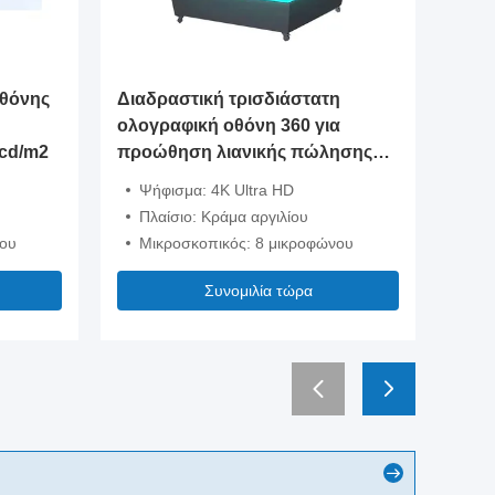
Οθόνης
Διαδραστική τρισδιάστατη
Ρομποτ
ολογραφική οθόνη 360 για
οθόνης
cd/m2
προώθηση λιανικής πώλησης
ψηφιακ
Ολογραφική προβολή προϊόντος
Ψήφισμα: 4K Ultra HD
Ψήφισ
Πλαίσιο: Κράμα αργιλίου
Πλαίσ
νου
Μικροσκοπικός: 8 μικροφώνου
Μικρο
Συνομιλία τώρα