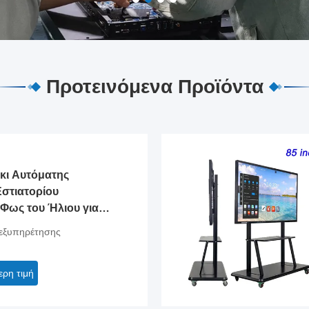
Προτεινόμενα Προϊόντα
κι Αυτόματης
στιατορίου
 Φως του Ήλιου για
ούς Μεταφορών,
οεξυπηρέτησης
ερη τιμή