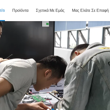
ίτι
Προϊόντα
Σχετικά Με Εμάς
Μας Ελάτε Σε Επαφή