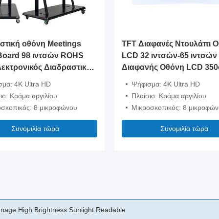
στική οθόνη Meetings
TFT Διαφανές Ντουλάπι 
Board 98 ιντσών ROHS
LCD 32 ιντσών-65 ιντσών
εκτρονικός Διαδραστικός
Διαφανής Οθόνη LCD 350
ς
μα: 4K Ultra HD
Ψήφισμα: 4K Ultra HD
ιο: Κράμα αργιλίου
Πλαίσιο: Κράμα αργιλίου
σκοπικός: 8 μικροφώνου
Μικροσκοπικός: 8 μικροφώ
Συνομιλία τώρα
Συνομιλία τώρα
ay Indoor Screen Transparent Hanging Double Sided