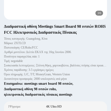
3
/
6
Διαδραστική οθόνη Meetings Smart Board 98 ιντσών ROHS
FCC Ηλεκτρονικός Διαδραστικός Πίνακας
Τόπος καταγωγής: Guangdong, Κίνα
Μάρκα: ZXTLCD
Πιστοποίηση: CE/Rohs/FCC
Αριθμό μοντέλου: Δελτίο ΕΚΑΧ της 16ης Ιουνίου 2006.
Ποσότητα παραγγελίας min: 1
Τιμή: negotiable
Συσκευασία λεπτομέρειες: Ξύλινη θήκη, χαρτοκιβώτιο, βαλίτσες πτήσης είναι προαιρετικά
Χρόνος παράδοσης: 3-5 εργάσιμες ημέρες
Όροι πληρωμής: L/C, T/T, MoneyGram, Western Union
Δυνατότητα προσφοράς: 2000 υπολογιστές ανά μήνα
Επισημαίνω:
meetings smart board 98 ιντσών
,
Διαδραστική οθόνη 98 ιντσών rohs
,
ηλεκτρονικός διαδραστικός πίνακας meetings
1Ψήφισμα:
4K Ultra HD