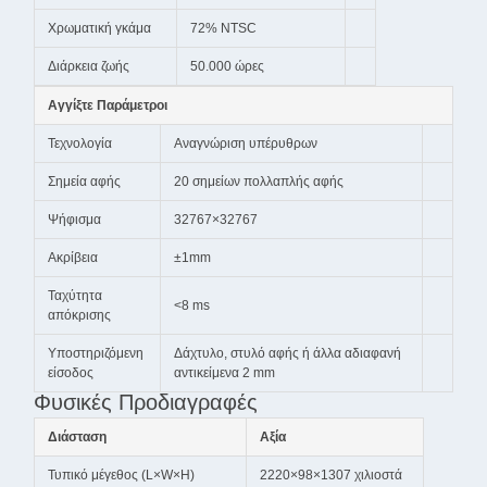
Χρωματική γκάμα
72% NTSC
Διάρκεια ζωής
50.000 ώρες
Αγγίξτε Παράμετροι
Τεχνολογία
Αναγνώριση υπέρυθρων
Σημεία αφής
20 σημείων πολλαπλής αφής
Ψήφισμα
32767×32767
Ακρίβεια
±1mm
Ταχύτητα
<8 ms
απόκρισης
Υποστηριζόμενη
Δάχτυλο, στυλό αφής ή άλλα αδιαφανή
είσοδος
αντικείμενα 2 mm
Φυσικές Προδιαγραφές
Διάσταση
Αξία
Τυπικό μέγεθος (L×W×H)
2220×98×1307 χιλιοστά