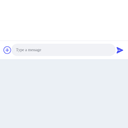
Πάρτε την καλύτερη τιμή
Συνομιλία τώρα
Συνομιλία τώρα
Για λεπτομερείς προδιαγραφές, προσαρμοσμένες
απαιτήσεις ή πρόσθετες πληροφορίες σχετικά με
αυτό
Έξυπνη διαδραστική επίπεδη οθόνη 98 ιντσών
,
επικοινωνήστε με την ομάδα πωλήσεών μας.
Photo
Tags:
Video Call
LCD διαλογικό Whiteboard
Όλοι σε μια διαλογική επίπεδη οθόνη
Audio Call
διαδραστικές επίπεδες οθόνες