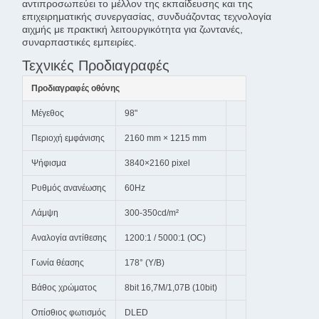
αντιπροσωπεύει το μέλλον της εκπαίδευσης και της
επιχειρηματικής συνεργασίας, συνδυάζοντας τεχνολογία
αιχμής με πρακτική λειτουργικότητα για ζωντανές,
συναρπαστικές εμπειρίες.
Τεχνικές Προδιαγραφές
Προδιαγραφές οθόνης
Μέγεθος
98"
Περιοχή εμφάνισης
2160 mm × 1215 mm
Ψήφισμα
3840×2160 pixel
Ρυθμός ανανέωσης
60Hz
Λάμψη
300-350cd/m²
Αναλογία αντίθεσης
1200:1 / 5000:1 (OC)
Γωνία θέασης
178° (Υ/Β)
Βάθος χρώματος
8bit 16,7M/1,07B (10bit)
Οπίσθιος φωτισμός
DLED