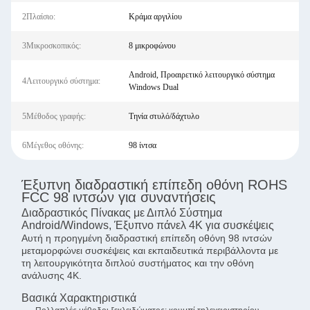
2Πλαίσιο:
Κράμα αργιλίου
3Μικροσκοπικός:
8 μικροφώνου
Android, Προαιρετικό λειτουργικό σύστημα
4Λειτουργικό σύστημα:
Windows Dual
5Μέθοδος γραφής:
Τηνία στυλό/δάχτυλο
6Μέγεθος οθόνης:
98 ίντσα
Έξυπνη διαδραστική επίπεδη οθόνη ROHS
FCC 98 ιντσών για συναντήσεις
Διαδραστικός Πίνακας με Διπλό Σύστημα
Android/Windows, Έξυπνο πάνελ 4K για συσκέψεις
Αυτή η προηγμένη διαδραστική επίπεδη οθόνη 98 ιντσών
μεταμορφώνει συσκέψεις και εκπαιδευτικά περιβάλλοντα με
τη λειτουργικότητα διπλού συστήματος και την οθόνη
ανάλυσης 4K.
Βασικά Χαρακτηριστικά