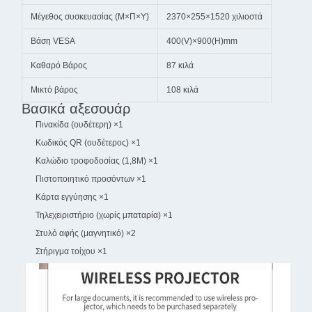
Μέγεθος συσκευασίας (Μ×Π×Υ)
2370×255×1520 χιλιοστά
Βάση VESA
400(V)×900(H)mm
Καθαρό Βάρος
87 κιλά
Μικτό βάρος
108 κιλά
Βασικά αξεσουάρ
Πινακίδα (ουδέτερη) ×1
Κωδικός QR (ουδέτερος) ×1
Καλώδιο τροφοδοσίας (1,8M) ×1
Πιστοποιητικό προσόντων ×1
Κάρτα εγγύησης ×1
Τηλεχειριστήριο (χωρίς μπαταρία) ×1
Στυλό αφής (μαγνητικό) ×2
Στήριγμα τοίχου ×1