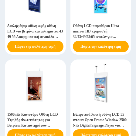
Διπλής όψης οθόνη αφής οθόνη
Οθόνη LCD παραθύρου Ultra
LCD για βιτρίνα καταστήματος 43
narrow HD κρεμαστή
49 55 Διαφημιστική πινακίδα
32/43/49/55/65 ιντσών για
Πίνακες μενού Διαφημιστικές
κατάστημα τσαγιού γάλακτος
Πάρτε την καλύτερη τιμή
Πάρτε την καλύτερη τιμή
πινακίδες
1500nits Καινοτόμο Οθόνη LCD
Εξαιρετικά λεπτή οθόνη LCD 55
Υψηλής Φωτεινότητας για
ιντσών Open Frame Window 2500
Βιτρίνες Καταστημάτων
Nits Digital Signage Player για
Λειτουργικό Σύστημα Android 11
ανελκυστήρα καταστημάτων
Πάρτε την καλύτερη τιμή
Πάρτε την καλύτερη τιμή