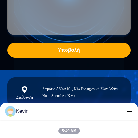
Υποβολή
Δωμάτιο A60-A101, Νέα Βιομηχανική Ζώνη Weiyi
No.4, Shenzhen, Κίνα
Διεύθυνση
Kevin
info@seethrulcd.com
5:49 AM
E-mail