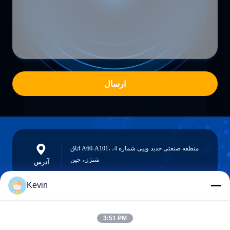
ارسال
اتاق A60-A101، منطقه صنعتی جدید وییی شماره 4،
شنژن، چین
آدرس
Kevin
info@seethrulcd.com
3:51 PM
E-mail