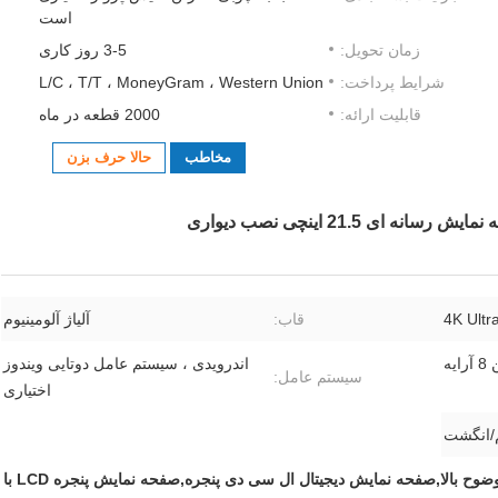
است
زمان تحویل:
3-5 روز کاری
شرایط پرداخت:
L/C ، T/T ، MoneyGram ، Western Union
قابلیت ارائه:
2000 قطعه در ماه
مخاطب
حالا حرف بزن
 21.5 اینچی نصب دیواری
4K Ultr
قاب:
آلیاژ آلومینیوم
یه
اندرویدی ، سیستم عامل دوتایی ویندوز
سیستم عامل:
اختیاری
/انگشت
صفحه نمایش دیجیتال پنجره با وضوح بالا,صفحه نمایش دیجیتال ال سی دی پنجره,صفحه نمایش پنجره LCD با