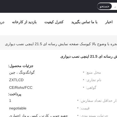
جستجو
اخبار
با ما تماس بگیرید
کنترل کیفیت
بازدید از کارخانه
درب
وضوح بالا کیوسک صفحه نمایش رسانه ای 21.5 اینچی نصب دیواری
ینچی نصب دیواری
جزئیات محصول:
محل منبع:
گوانگدونگ ، چین
نام تجاری:
ZXTLCD
گواهی:
CE/Rohs/FCC
پرداخت:
ار حداقل تعداد سفارش:
1
قیمت:
negotiable
جزئیات بسته بندی:
جعبه چوبی، کارتن، کیس پرواز اختیاری