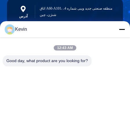
اتاق A60-A101، منطقه صنعتی جدید وییی شماره 4،
شنژن، چین
آدرس
Kevin
info@seethrulcd.com
12:43 AM
E-mail
Good day, what product are you looking for?
0086-755-84654872
Phone
Shenzhen ZXT LCD Technology Co.,Ltd