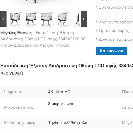
Συσκευασία λεπτο
Χρόνος παράδοση
Όροι πληρωμής:
Μεγάλες Εικόνας :
Εκπαίδευση Έξυπνη
Διαδραστική Οθόνη LCD αφής 3840×2160 98
Δυνατότητα προσ
ιντσών Διαδραστικός Λευκός Πίνακας
Επικοινωνία
Εκπαίδευση Έξυπνη Διαδραστική Οθόνη LCD αφής 3840×21
περιγραφή
Ψήφισμα:
4K Ultra HD
Πλαίσ
8 μικροφώνου
Μικροσκοπικός:
Λειτο
Μέθοδος γραφής:
Τηνία στυλό/δάχτυλο
Μέγεθ