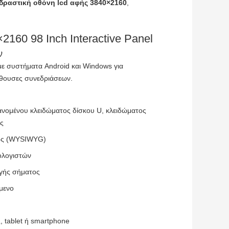
δραστική οθόνη lcd αφής 3840×2160
,
×2160 98 Inch Interactive Panel
ν
ε συστήματα Android και Windows για
αίθουσες συνεδριάσεων.
νομένου κλειδώματος δίσκου U, κλειδώματος
ής
τος (WYSIWYG)
ολογιστών
ηγής σήματος
μενο
 tablet ή smartphone