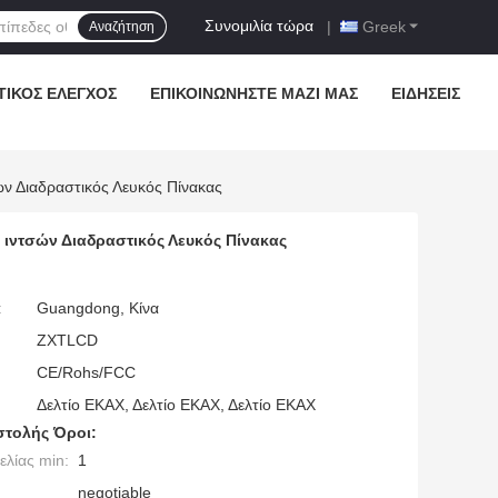
Συνομιλία τώρα
|
Greek
Αναζήτηση
ΤΙΚΌΣ ΈΛΕΓΧΟΣ
ΕΠΙΚΟΙΝΩΝΉΣΤΕ ΜΑΖΊ ΜΑΣ
ΕΙΔΉΣΕΙΣ
 Διαδραστικός Λευκός Πίνακας
ιντσών Διαδραστικός Λευκός Πίνακας
:
Guangdong, Κίνα
ZXTLCD
CE/Rohs/FCC
Δελτίο ΕΚΑΧ, Δελτίο ΕΚΑΧ, Δελτίο ΕΚΑΧ
τολής Όροι:
λίας min:
1
negotiable