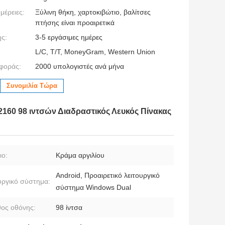
μέρειες:
Ξύλινη θήκη, χαρτοκιβώτιο, βαλίτσες
πτήσης είναι προαιρετικά
ς:
3-5 εργάσιμες ημέρες
L/C, T/T, MoneyGram, Western Union
φοράς:
2000 υπολογιστές ανά μήνα
Συνομιλία Τώρα
60 98 ιντσών Διαδραστικός Λευκός Πίνακας
ιο:
Κράμα αργιλίου
Android, Προαιρετικό λειτουργικό
υργικό σύστημα:
σύστημα Windows Dual
ος οθόνης:
98 ίντσα