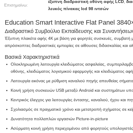
έξυπνη διαδραστική οθόνη αφής LCD
,
δια
Επισημαίνω:
λευκός πίνακας lcd 98 ιντσών
Education Smart Interactive Flat Panel 3840
Διαδραστικό Συμβούλιο Εκπαίδευσης και Συναντήσεω
Έξυπνη πλακέτα αφής 4K με βάση για φορητές συσκευές, συμβατή μ
απρόσκοπτες διαδραστικές εμπειρίες σε αίθουσες διδασκαλίας και 
Βασικά Χαρακτηριστικά
Ολοκληρωμένη λειτουργία κλειδώματος ασφαλείας, συμπεριλαμβα
οθόνης, κλειδώματος λογισμικού εφαρμογής και κλειδώματος αφ
Λειτουργία εικόνας με ρύθμιση καναλιού πηγής απευθείας σήμα
Κοινή χρήση συσκευών USB μεταξύ Android και συστημάτων υπ
Κεντρικός έλεγχος για λειτουργίες έντασης, καναλιού, ήχου και π
Σχολιασμός σε πραγματικό χρόνο και μετατροπή σχήματος σε κεί
Δυνατότητα πολλαπλών εργασιών Picture-in-picture
Ασύρματη κοινή χρήση περιεχομένου από φορητούς υπολογιστές,