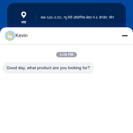
कक्ष A60-A101, न्यू वेयी औद्योगिक क्षेत्र नं.4, शेन्ज़ेन, चीन
पता
Kevin
info@seethrulcd.com
1:16 PM
E-mail
Good day, what product are you looking for?
0086-755-84654872
Phone
Shenzhen ZXT LCD Technology Co.,Ltd