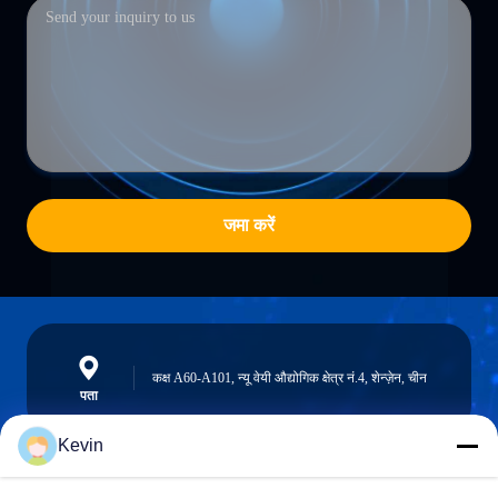
जमा करें
कक्ष A60-A101, न्यू वेयी औद्योगिक क्षेत्र नं.4, शेन्ज़ेन, चीन
पता
Kevin