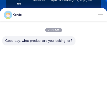
कक्ष A60-A101, न्यू वेयी औद्योगिक क्षेत्र नं.4, शेन्ज़ेन, चीन
पता
Kevin
info@seethrulcd.com
7:31 AM
E-mail
Good day, what product are you looking for?
0086-755-84654872
Phone
Shenzhen ZXT LCD Technology Co.,Ltd