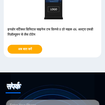
75" 43" 55 इंच एलसीडी डिस्प्ले साइनेज इनडोर टोटेम कियोस्क पेन / फिंगर
टच
अब बात करें
संपर्क