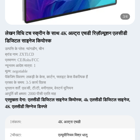
4
/
4
लेखन विधि टच स्क्रीन के साथ 4K अल्ट्रा एचडी रिज़ॉल्यूशन एलसीडी
डिजिटल साइनेज कियोस्क
उत्पत्ति के प्लेस: ग्वांगडोंग, चीन
ब्रांड नाम: ZXTLCD
प्रमाणन: CE/Rohs/FCC
न्यूनतम आदेश मात्रा: 1
मूल्य: negotiable
पैकेजिंग विवरण: लकड़ी के केस, कार्टन, फ्लाइट केस वैकल्पिक हैं
प्रसव के समय: 3-5 कार्य दिवस
भुगतान शर्तें: एल/सी, टी/टी, मनीग्राम, वेस्टर्न यूनियन
आपूर्ति की क्षमता: 2000 पीसी प्रति माह
प्रमुखता देना:
एलसीडी डिजिटल साइनेज कियोस्क
,
4k एलसीडी डिजिटल साइनेज
,
4K एलसीडी सिग्नेज डिस्प्ले
1संकल्प:
4K अल्ट्रा एचडी
2चौखटा:
एल्यूमीनियम मिश्र धातु