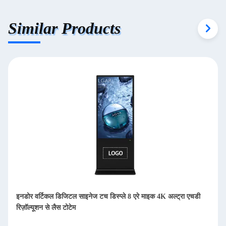
Similar Products
75" 43" 55 इंच एलसीडी डिस्प्ले साइनेज इनडोर टोटेम कियोस्क पेन / फिंगर
टच