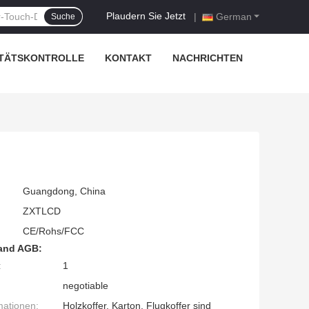
Plaudern Sie Jetzt
|
German
Suche
TÄTSKONTROLLE
KONTAKT
NACHRICHTEN
Guangdong, China
ZXTLCD
CE/Rohs/FCC
and AGB:
:
1
negotiable
mationen:
Holzkoffer, Karton, Flugkoffer sind