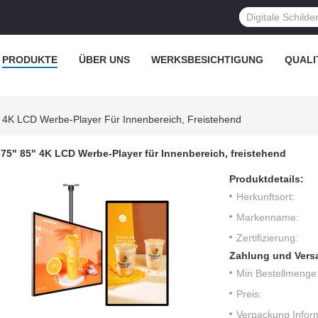
PRODUKTE
ÜBER UNS
WERKSBESICHTIGUNG
QUALI
" 4K LCD Werbe-Player Für Innenbereich, Freistehend
75" 85" 4K LCD Werbe-Player für Innenbereich, freistehend
Produktdetails:
Herkunftsort:
Markenname:
Zertifizierung:
Zahlung und Vers
Min Bestellmenge
Preis:
Verpackung Infor