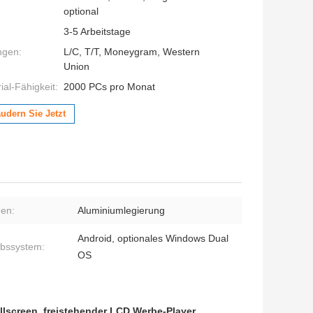
optional
3-5 Arbeitstage
ngen:
L/C, T/T, Moneygram, Western
Union
al-Fähigkeit:
2000 PCs pro Monat
udern Sie Jetzt
d
en:
Aluminiumlegierung
Android, optionales Windows Dual
ebssystem:
OS
llscreen
,
freistehender LCD Werbe-Player