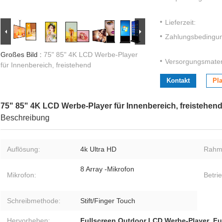
Lieferzeit:
Zahlungsbedingu
Großes Bild :
75" 85" 4K LCD Werbe-Player
Versorgungsmateri
für Innenbereich, freistehend
Kontakt
Pla
75" 85" 4K LCD Werbe-Player für Innenbereich, freistehen
Beschreibung
Auflösung:
4k Ultra HD
Rahm
8 Array -Mikrofon
Mikrofon:
Betri
Schreibmethode:
Stift/Finger Touch
Hervorheben:
Fullscreen Outdoor LCD Werbe-Player
,
Fu