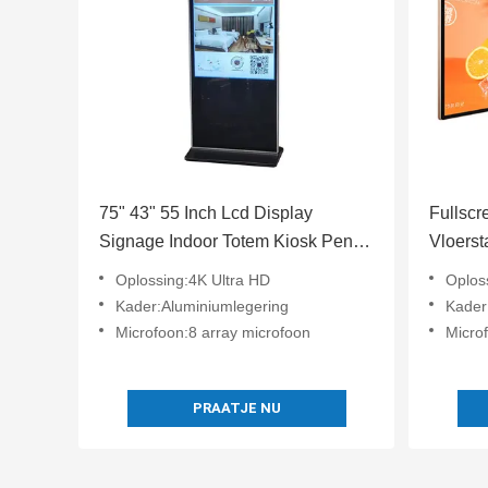
75" 43" 55 Inch Lcd Display
Fullscr
Signage Indoor Totem Kiosk Pen /
Vloers
Vingeraanraking
Voor B
Oplossing:4K Ultra HD
Oplos
Kader:Aluminiumlegering
Kader
Microfoon:8 array microfoon
Micro
PRAATJE NU