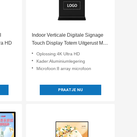
l
Indoor Verticale Digitale Signage
tra HD
Touch Display Totem Uitgerust Met
8 Array Microfoon 4K Ultra HD
Oplossing:4K Ultra HD
Resolutie
Kader:Aluminiumlegering
Microfoon:8 array microfoon
PRAATJE NU