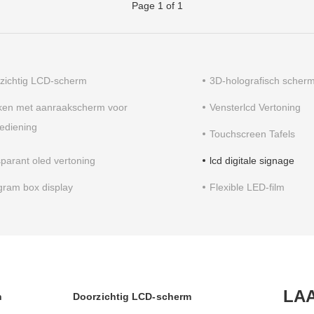
Page 1 of 1
zichtig LCD-scherm
3D-holografisch scher
ken met aanraakscherm voor
Vensterlcd Vertoning
bediening
Touchscreen Tafels
sparant oled vertoning
lcd digitale signage
gram box display
Flexible LED-film
LA
n
Doorzichtig LCD-scherm