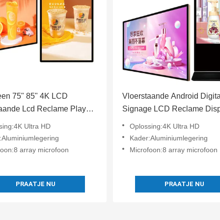
een 75" 85" 4K LCD
Vloerstaande Android Digit
taande Lcd Reclame Player
Signage LCD Reclame Disp
innen Scherm Reclame
Video
sing:4K Ultra HD
Oplossing:4K Ultra HD
:Aluminiumlegering
Kader:Aluminiumlegering
foon:8 array microfoon
Microfoon:8 array microfoon
PRAATJE NU
PRAATJE NU