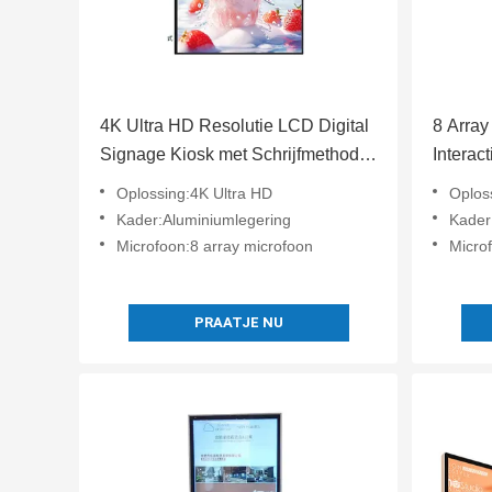
4K Ultra HD Resolutie LCD Digital
8 Array
Signage Kiosk met Schrijfmethode
Interac
Touchscreen
Signag
Oplossing:4K Ultra HD
Oplos
Bestur
Kader:Aluminiumlegering
Kader
Microfoon:8 array microfoon
Micro
PRAATJE NU