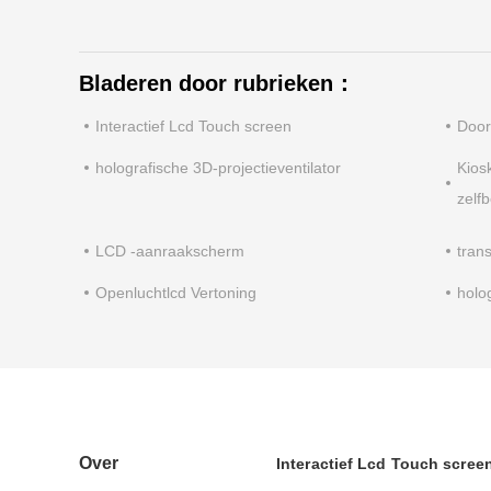
Bladeren door rubrieken：
Interactief Lcd Touch screen
Door
holografische 3D-projectieventilator
Kios
zelf
LCD -aanraakscherm
tran
Openluchtlcd Vertoning
holo
Over
Interactief Lcd Touch scree