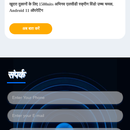
अल्ट्रा थिन 55 इंच ओपन फ्रेम विंडो एलसीडी डिस्प्ले 2500 निट्स डिजिटल
साइनेज प्लेयर शॉपिंग एलिवेटर के लिए
अब बात करें
संपर्क