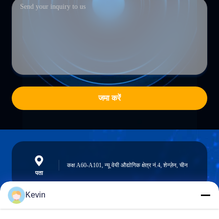
जमा करें
कक्ष A60-A101, न्यू वेयी औद्योगिक क्षेत्र नं.4, शेन्ज़ेन, चीन
पता
Kevin