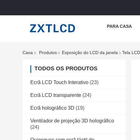
PARA CASA
Casa
Produtos
Exposição do LCD da janela
Tela LCD
TODOS OS PRODUTOS
Ecrã LCD Touch Interativo
(23)
Ecrã LCD transparente
(24)
Ecrã holográfico 3D
(19)
Ventilador de projeção 3D holográfico
(24)
Quiosques com ecrã táctil de