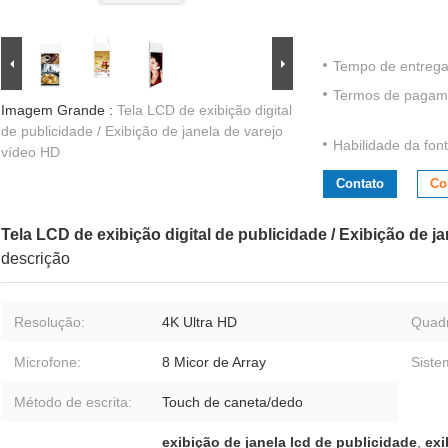
Tempo de entrega
Termos de pagam
Imagem Grande :
Tela LCD de exibição digital
de publicidade / Exibição de janela de varejo
Habilidade da font
vídeo HD
Contato
Co
Tela LCD de exibição digital de publicidade / Exibição de j
descrição
Resolução:
4K Ultra HD
Quad
Microfone:
8 Micor de Array
Siste
Método de escrita:
Touch de caneta/dedo
exibição de janela lcd de publicidade
,
exi