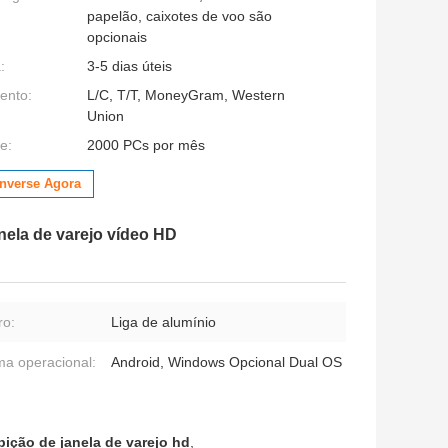
papelão, caixotes de voo são
opcionais
:
3-5 dias úteis
ento:
L/C, T/T, MoneyGram, Western
Union
e:
2000 PCs por mês
nverse Agora
anela de varejo vídeo HD
ro:
Liga de alumínio
ma operacional:
Android, Windows Opcional Dual OS
bição de janela de varejo hd
,