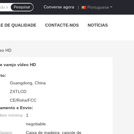
Converse agora
|
Portuguese
Pesquisar
E DE QUALIDADE
CONTACTE-NOS
NOTÍCIAS
deo HD
de varejo vídeo HD
to:
Guangdong, China
ZXTLCD
CE/Rohs/FCC
amento e Envio:
dem mínima:
1
negotiable
alagem:
Caixa de madeira, caixote de