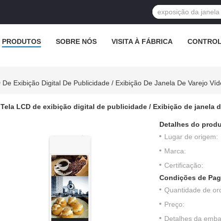
PRODUTOS
SOBRE NÓS
VISITA À FÁBRICA
CONTROL
 De Exibição Digital De Publicidade / Exibição De Janela De Varejo Ví
Tela LCD de exibição digital de publicidade / Exibição de janela 
Detalhes do produ
Lugar de origem:
Marca:
Certificação:
Condições de Pag
Quantidade de or
Preço:
Detalhes da emb