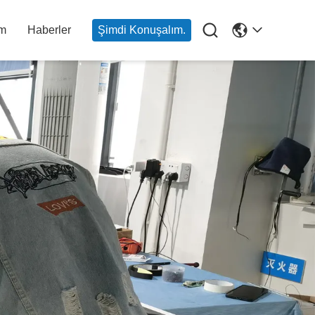

im
Haberler
Şimdi Konuşalım.