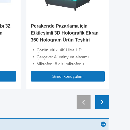
bı 32
Perakende Pazarlama için
Robot 
an
Etkileşimli 3D Holografik Ekran
Ekran 4
360 Hologram Ürün Teşhiri
1920*1
Çözünürlük: 4K Ultra HD
Çözün
ı
Çerçeve: Alüminyum alaşımı
Çerçe
Mikrofon: 8 dizi mikrofonu
Mikro
Şimdi konuşalım.