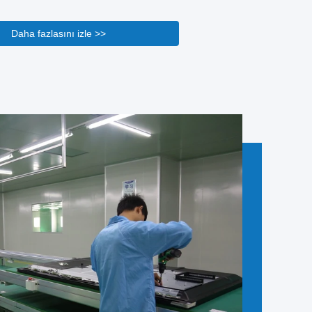
atı standartları karşıladığını garanti etmek için
arikinden son montaja kadar her aşamaya entegre
Daha fazlasını izle >>
reç, cam alt tabaka, sıvı kristal ve dokunmatik sensör
l olmak üzere ham maddelerin titiz ...