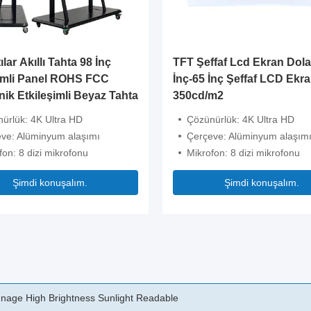
lar Akıllı Tahta 98 İnç
TFT Şeffaf Lcd Ekran Dola
şimli Panel ROHS FCC
İnç-65 İnç Şeffaf LCD Ekr
nik Etkileşimli Beyaz Tahta
350cd/m2
ürlük: 4K Ultra HD
Çözünürlük: 4K Ultra HD
ve: Alüminyum alaşımı
Çerçeve: Alüminyum alaşım
fon: 8 dizi mikrofonu
Mikrofon: 8 dizi mikrofonu
Şimdi konuşalım.
Şimdi konuşalım.
ay Indoor Screen Transparent Hanging Double Sided