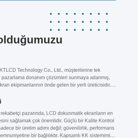
olduğumuzu
TLCD Technology Co., Ltd., müşterilerine tek
ital pazarlama donanım çözümleri sunmaya adanmış,
i ekran ekipmanlarının önde gelen bir yerli üreticisidir.9
ulan şirket, işini iç pazardan dünya çapında 110'dan
genişletti ve binin üzerinde ortakla işbirliği
i
, "müşteri odaklı, önce kalite" felsefesine sürekli
ekabetçi pazarında, LCD dokunmatik ekranların en
kalmakta, makul fiyatlarla üstün ürün kalitesine
esini sağlamak çok önemlidir. Güçlü bir Kalite Kontrol
kta ve çok sayıda müşteri için gelişmiş dijital ...
sadece bir üretim adımı değil; güvenilirlik, performans
emnuniyetine bir bağlılıktır. Kapsamlı KK sistemimiz,