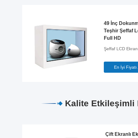
49 İnç Dokunm
Teşhir Şeffaf
Full HD
Şeffaf LCD Ekran
En İyi Fiyatı
Kalite Etkileşim
Çift Ekranlı Ek