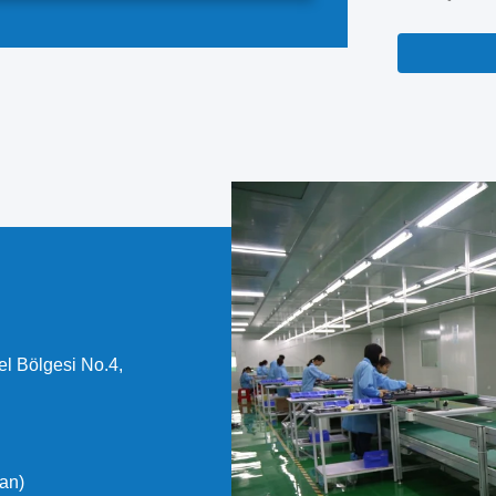
her ekranın k
bileşen ted
edilmiştir.Sü
filmleri dahi
l Bölgesi No.4,
an)