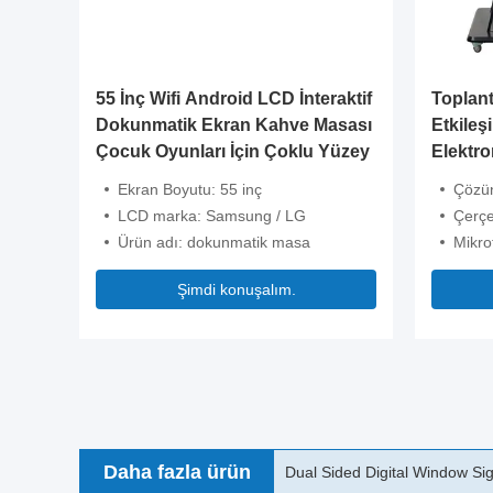
55 İnç Wifi Android LCD İnteraktif
Toplantı
Dokunmatik Ekran Kahve Masası
Etkile
Çocuk Oyunları İçin Çoklu Yüzey
Elektro
Ekran Boyutu: 55 inç
Çözün
LCD marka: Samsung / LG
Çerçe
Ürün adı: dokunmatik masa
Mikro
Şimdi konuşalım.
Daha fazla ürün
Ultra Thin LED Window Displ