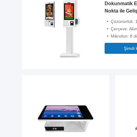
Dokunmatik Ek
Nokta ile Geli
Çözünürlük:
Çerçeve: Alü
Mikrofon: 8 d
Şimdi 