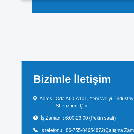
Bizimle İletişim
Adres :
Oda A60-A101, Yeni Weiyi Endüstriye
Shenzhen, Çin
İş Zamanı :
6:00-23:00 (Pekin saati)
İş telefonu :
86-755-84654872(Çalışma Zam