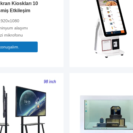
ran Kioskları 10
şmiş Etkileşim
 1920x1080
minyum alaşımı
izi mikrofonu
konuşalım.