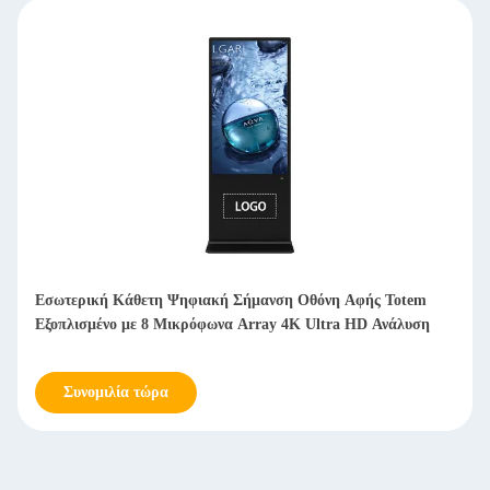
75" 43" 55 ιντσών Οθόνη LCD Signage Indoor Totem Kiosk
Pen / Finger Touch
Συνομιλία τώρα