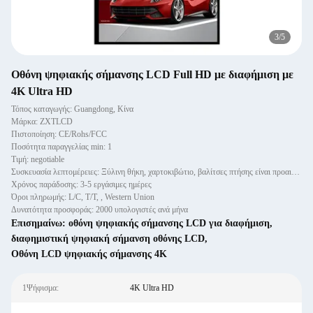
4
/
5
Οθόνη ψηφιακής σήμανσης LCD Full HD με διαφήμιση με
4K Ultra HD
Τόπος καταγωγής: Guangdong, Κίνα
Μάρκα: ZXTLCD
Πιστοποίηση: CE/Rohs/FCC
Ποσότητα παραγγελίας min: 1
Τιμή: negotiable
Συσκευασία λεπτομέρειες: Ξύλινη θήκη, χαρτοκιβώτιο, βαλίτσες πτήσης είναι προαιρετικά
Χρόνος παράδοσης: 3-5 εργάσιμες ημέρες
Όροι πληρωμής: L/C, T/T, , Western Union
Δυνατότητα προσφοράς: 2000 υπολογιστές ανά μήνα
Επισημαίνω:
οθόνη ψηφιακής σήμανσης LCD για διαφήμιση
,
διαφημιστική ψηφιακή σήμανση οθόνης LCD
,
Οθόνη LCD ψηφιακής σήμανσης 4K
1Ψήφισμα:
4K Ultra HD