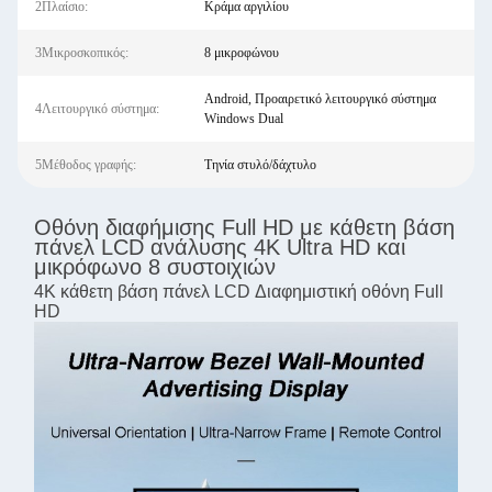
2Πλαίσιο:
Κράμα αργιλίου
3Μικροσκοπικός:
8 μικροφώνου
Android, Προαιρετικό λειτουργικό σύστημα
4Λειτουργικό σύστημα:
Windows Dual
5Μέθοδος γραφής:
Τηνία στυλό/δάχτυλο
Οθόνη διαφήμισης Full HD με κάθετη βάση
πάνελ LCD ανάλυσης 4K Ultra HD και
μικρόφωνο 8 συστοιχιών
4K κάθετη βάση πάνελ LCD Διαφημιστική οθόνη Full
HD