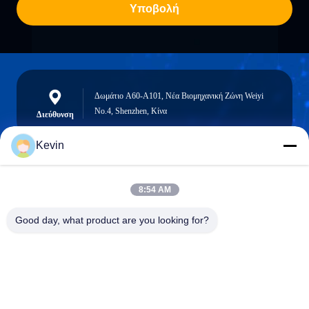
Υποβολή
Δωμάτιο A60-A101, Νέα Βιομηχανική Ζώνη Weiyi
No.4, Shenzhen, Κίνα
Διεύθυνση
Kevin
info@seethrulcd.com
8:54 AM
E-mail
Good day, what product are you looking for?
0086-755-84654872
Phone