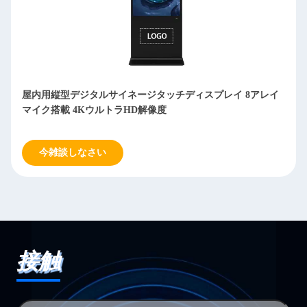
75インチ 43インチ 55インチ LCDディスプレイ サイネージ
屋内トーテムキオスク ペン/指タッチ
今雑談しなさい
接触