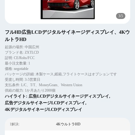
4
/
5
フルHD広告LCDデジタルサイネージディスプレイ、4Kウ
ルトラHD
起源の場所: 中国広州
ブランド名: ZXTLCD
証明: CE/Rohs/FCC
最小注文数量: 1
価格: negotiable
パッケージの詳細: 木製ケース,紙箱,フライトケースはオプションです
受渡し時間: 3-5営業日
支払条件: L/C、T/T、MoneyGram、Western Union
供給の能力: 1か月あたり2000個
ハイライト:
広告LCDデジタルサイネージディスプレイ
,
広告デジタルサイネージLCDディスプレイ
,
4KデジタルサイネージLCDディスプレイ
1解決:
4KウルトラHD