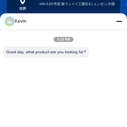
A60-A101号室 新ウェイイ工業区4シェンゼン,中国
住所
Kevin
info@seethrulcd.com
3:23 PM
E-mail
Good day, what product are you looking for?
0086-755-84654872
Phone
Shenzhen ZXT LCD Technology Co.,Ltd