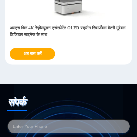
ा थिन 4K रेज़ोल्यूशन ट्रांसपेरेंट OLED स्क्रीन रिचार्जेबल बैटरी मूवेबल
थिएटर संग्रह
ल साइनेज के साथ
अब बात करें
अब 
संपर्क