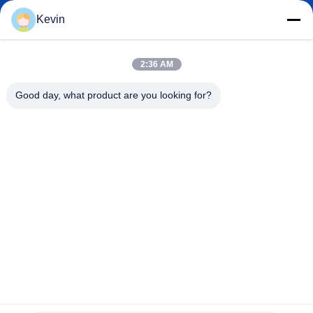
Kevin
info@seethrulcd.com
2:36 AM
E-mail
Good day, what product are you looking for?
0086-755-84654872
Phone
Shenzhen ZXT LCD Technology Co.,Ltd
Shenzhen ZXT LCD Technology Co.,Ltd