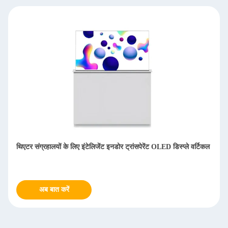
एंड्रॉइड ऑपरेटिंग ट्रांसपेरेंट ओएलईडी डिस्प्ले डिजिटल साइनेज 8 एरे माइक के
साथ
अब बात करें