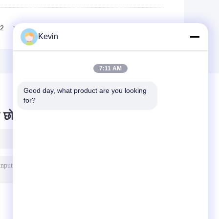
2
>>
>|
Kevin
7:11 AM
Good day, what product are you looking 
for?
 छोड़ दो