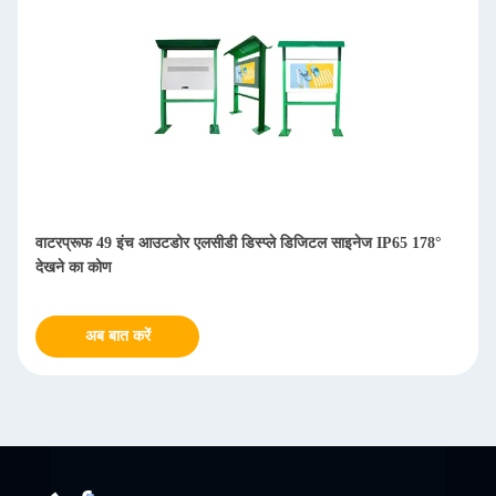
इनेज IP65 178°
43 इंच 2500nits आउटडोर एलसीडी विज्ञापन डिस्प्ले फ्लोर स्टैं
डिस्प्ले
अब बात करें