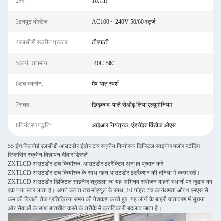
2रंग:
16.7m
3इनपुट वोल्टेज:
AC100 ~ 240V 50/60 हर्ट्ज
4एलसीडी स्क्रीन प्रकार:
टीएफटी
5कार्य -तापमान:
-40C-50C
6टच स्क्रीन:
मेष धातु स्पर्श
7सतह:
छिड़काव, पाले सेओढ़ लिया एल्यूमीनियम
8नियंत्रण पद्धति:
आईआर नियंत्रक, एंड्रॉइड विंडोज ओएस
55 इंच बिलबोर्ड एलसीडी आउटडोर इंडोर टच स्क्रीन कियोस्क डिजिटल साइनेज फ्लोर स्टैंडिंग
स्प्लिसिंग स्क्रीन विज्ञापन दीवार डिस्प्ले
ZXTLCD आउटडोर टच कियॉस्क: आउटडोर इंटरैक्टिव अनुभव प्रदान करें
ZXTLCD आउटडोर टच कियॉस्क के साथ गहन आउटडोर इंटरैक्शन की दुनिया में कदम रखें।
ZXTLCD आउटडोर डिजिटल साइनेज श्रृंखला का यह अभिनव संयोजन बाहरी स्थानों पर जुड़ाव का
एक नया स्तर लाता है। अपने उन्नत टच मॉड्यूल के साथ, 10-पॉइंट टच कार्यक्षमता और 6 एमएस से
कम की बिजली-तेज प्रतिक्रिया समय की पेशकश करते हुए, यह लोगों के बाहरी वातावरण में सूचना
और सेवाओं के साथ बातचीत करने के तरीके में क्रांतिकारी बदलाव लाता है।