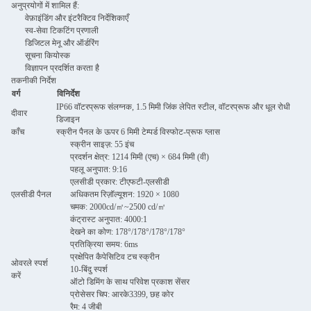
अनुप्रयोगों में शामिल हैं:
वेफ़ाइंडिंग और इंटरैक्टिव निर्देशिकाएँ
स्व-सेवा टिकटिंग प्रणाली
डिजिटल मेनू और ऑर्डरिंग
सूचना कियोस्क
विज्ञापन प्रदर्शित करता है
तकनीकी निर्देश
वर्ग
विनिर्देश
IP66 वॉटरप्रूफ संलग्नक, 1.5 मिमी जिंक लेपित स्टील, वॉटरप्रूफ और धूल रोधी
दीवार
डिजाइन
काँच
स्क्रीन पैनल के ऊपर 6 मिमी टेम्पर्ड विस्फोट-प्रूफ ग्लास
स्क्रीन साइज़: 55 इंच
प्रदर्शन क्षेत्र: 1214 मिमी (एच) × 684 मिमी (वी)
पहलू अनुपात: 9:16
एलसीडी प्रकार: टीएफटी-एलसीडी
एलसीडी पैनल
अधिकतम रिज़ॉल्यूशन: 1920 × 1080
चमक: 2000cd/㎡~2500 cd/㎡
कंट्रास्ट अनुपात: 4000:1
देखने का कोण: 178°/178°/178°/178°
प्रतिक्रिया समय: 6ms
प्रक्षेपित कैपेसिटिव टच स्क्रीन
ओवरले स्पर्श
10-बिंदु स्पर्श
करें
ऑटो डिमिंग के साथ परिवेश प्रकाश सेंसर
प्रोसेसर चिप: आरके3399, छह कोर
रैम: 4 जीबी