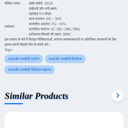
मीडिया प्लेयर
फ़्लैश मेमोरी: 32GB
वाईफ़ाई और 4जी क्षमता
एंड्रॉइड 9.0 ओएस
कार्य तापमान: 0℃ ~ 50℃
कार्यशील आर्द्रता: 5% ~ 95%
पर्यावरण
कार्यशील वोल्टेज: AC 100 ~240v, 50Hz
अधिकतम बिजली की खपत: 280W
इस उत्पाद के बारे में विस्तृत विशिष्टताओं, कस्टम आवश्यकताओं या अतिरिक्त जानकारी के लिए
कृपया हमारी बिक्री टीम से संपर्क करें।
Tags:
आउटडोर एलसीडी स्क्रीन
आउटडोर एलसीडी कियोस्क
आउटडोर एलसीडी डिजिटल साइनेज
Similar Products