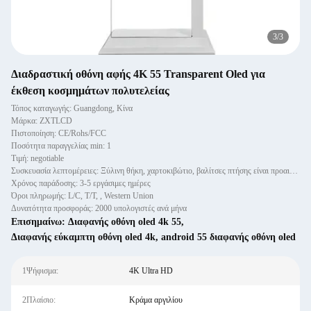
3
/
3
Διαδραστική οθόνη αφής 4K 55 Transparent Oled για
έκθεση κοσμημάτων πολυτελείας
Τόπος καταγωγής: Guangdong, Κίνα
Μάρκα: ZXTLCD
Πιστοποίηση: CE/Rohs/FCC
Ποσότητα παραγγελίας min: 1
Τιμή: negotiable
Συσκευασία λεπτομέρειες: Ξύλινη θήκη, χαρτοκιβώτιο, βαλίτσες πτήσης είναι προαιρετικά
Χρόνος παράδοσης: 3-5 εργάσιμες ημέρες
Όροι πληρωμής: L/C, T/T, , Western Union
Δυνατότητα προσφοράς: 2000 υπολογιστές ανά μήνα
Επισημαίνω:
Διαφανής οθόνη oled 4k 55
,
Διαφανής εύκαμπτη οθόνη oled 4k
,
android 55 διαφανής οθόνη oled
1Ψήφισμα:
4K Ultra HD
2Πλαίσιο:
Κράμα αργιλίου