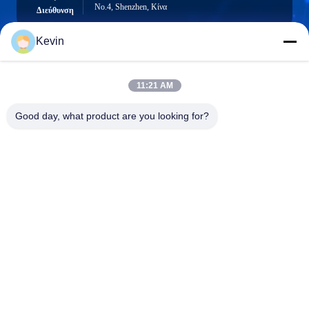
No.4, Shenzhen, Κίνα
Διεύθυνση
Kevin
info@seethrulcd.com
11:21 AM
E-mail
Good day, what product are you looking for?
0086-755-84654872
Phone
Shenzhen ZXT LCD Technology Co.,Ltd