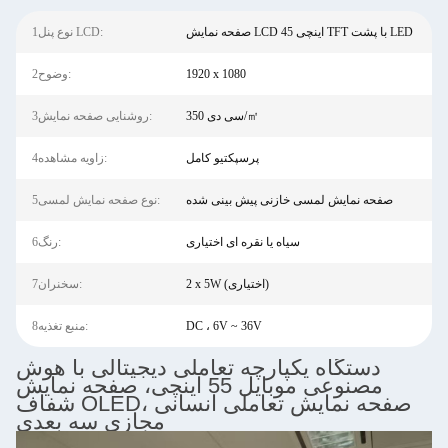
صفحه نمایش LCD 45 اینچی TFT با پشت LED
1نوع پنل LCD:
1920 x 1080
2وضوح:
350 سی دی/㎡
3روشنایی صفحه نمایش:
پرسپکتیو کامل
4زاویه مشاهده:
صفحه نمایش لمسی خازنی پیش بینی شده
5نوع صفحه نمایش لمسی:
سیاه یا نقره ای اختیاری
6رنگ:
2 x 5W (اختیاری)
7سخنران:
DC ، 6V ~ 36V
8منبع تغذیه:
دستگاه یکپارچه تعاملی دیجیتالی با هوش
مصنوعی موبایل 55 اینچی، صفحه نمایش
شفاف OLED، صفحه نمایش تعاملی انسانی
مجازی سه بعدی