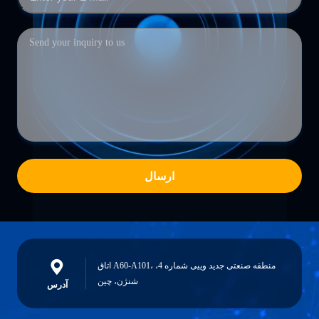
ارسال
اتاق A60-A101، منطقه صنعتی جدید وییی شماره 4،
شنژن، چین
آدرس