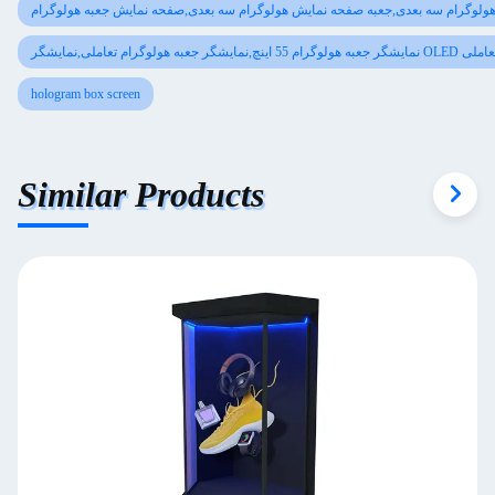
ولوگرام سه بعدی,جعبه صفحه نمایش هولوگرام سه بعدی,صفحه نمایش جعبه هولوگرام
گرام تعاملی,نمایشگر OLED شفاف تعاملی
hologram box screen
Similar Products