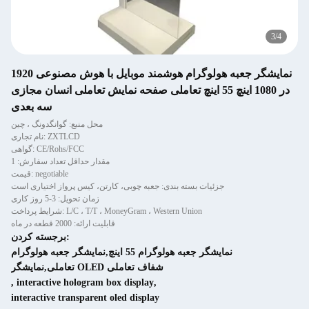
3
/
4
نمایشگر جعبه هولوگرام هوشمند موبایل با هوش مصنوعی 1920
در 1080 اینچ 55 اینچ تعاملی صفحه نمایش تعاملی انسان مجازی
سه بعدی
محل منبع: گوانگدونگ ، چین
نام تجاری: ZXTLCD
گواهی: CE/Rohs/FCC
مقدار حداقل تعداد سفارش: 1
قیمت: negotiable
جزئیات بسته بندی: جعبه چوبی، کارتن، کیس پرواز اختیاری است
زمان تحویل: 3-5 روز کاری
شرایط پرداخت: L/C ، T/T ، MoneyGram ، Western Union
قابلیت ارائه: 2000 قطعه در ماه
برجسته کردن:
نمایشگر جعبه هولوگرام 55 اینچ,نمایشگر جعبه هولوگرام
تعاملی,نمایشگر OLED شفاف تعاملی
,
interactive hologram box display
,
interactive transparent oled display