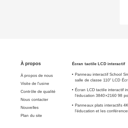
À propos
Écran tactile LCD interactif
Panneau interactif School S
À propos de nous
salle de classe 110" LCD Écri
Visite de l'usine
en-un Panneau plat interactif
Écran LCD tactile interactif in
Contrôle de qualité
l'éducation 3840×2160 98 p
Nous contacter
Tableau blanc LCD
Panneaux plats interactifs 4
Nouvelles
l'éducation et les conférence
Plan du site
blanc PC