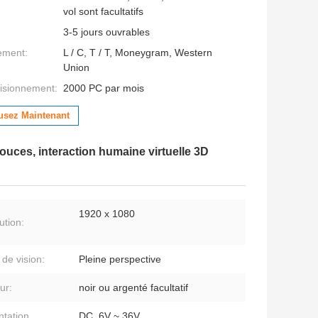
vol sont facultatifs
3-5 jours ouvrables
ement:
L / C, T / T, Moneygram, Western
Union
isionnement:
2000 PC par mois
usez Maintenant
ouces, interaction humaine virtuelle 3D
1920 x 1080
ution:
 de vision:
Pleine perspective
ur:
noir ou argenté facultatif
ntation
DC, 6V ~ 36V