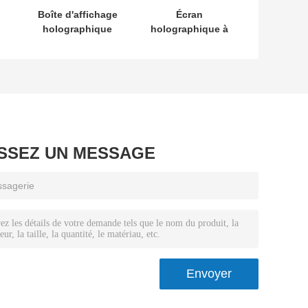
Boîte d'affichage
Écran
holographique
holographique à
LCD transparent
cristaux liquides
basée sur
transparents
Android avec
350cd/m2 pour
connectivité 4G
vitrine optique,
é
pour la publicité
de 32 à 65
pouces
ISSEZ UN MESSAGE