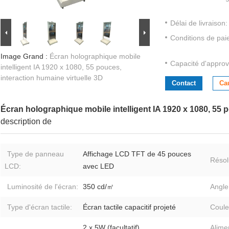
Délai de livraison:
Conditions de pai
Image Grand :
Écran holographique mobile
Capacité d'approv
intelligent IA 1920 x 1080, 55 pouces,
interaction humaine virtuelle 3D
Contact
Ca
Écran holographique mobile intelligent IA 1920 x 1080, 55 p
description de
Type de panneau
Affichage LCD TFT de 45 pouces
Résol
LCD:
avec LED
Luminosité de l'écran:
350 cd/㎡
Angle
Type d'écran tactile:
Écran tactile capacitif projeté
Coule
2 x 5W (facultatif)
Alime