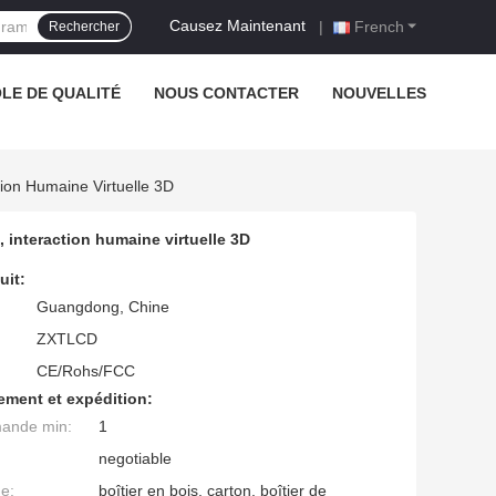
Causez Maintenant
|
French
Rechercher
LE DE QUALITÉ
NOUS CONTACTER
NOUVELLES
tion Humaine Virtuelle 3D
 interaction humaine virtuelle 3D
uit:
Guangdong, Chine
ZXTLCD
CE/Rohs/FCC
ement et expédition:
mande min:
1
negotiable
ge:
boîtier en bois, carton, boîtier de