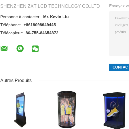
Envoyez v
SHENZHEN ZXT LCD TECHNOLOGY CO.,LTD
Personne à contacter:
Mr. Kevin Liu
Téléphone:
+8618098949445
Télécopieur:
86-755-84654872
Autres Produits