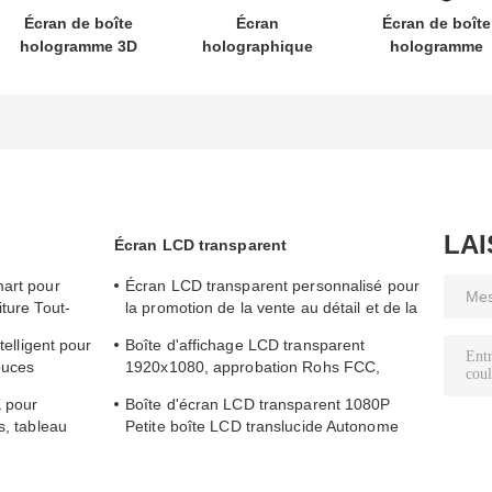
Écran de boîte
Écran
Écran de boîte
hologramme 3D
holographique
hologramme
interactif tout-en-
circulaire en
Holobox 75
un de 55 pouces,
boîte 75 pouces
pouces avec
affiche
Holotube 3D à
écran LCD
numérique IA
cristaux liquides
transparent à
pour le métro
transparents
contraste élev
LA
Écran LCD transparent
mart pour
Écran LCD transparent personnalisé pour
ture Tout-
la promotion de la vente au détail et de la
marque 1920x1080 6ms Temps de
telligent pour
Boîte d'affichage LCD transparent
réponse
ouces
1920x1080, approbation Rohs FCC,
panneau LCD transparent
K pour
Boîte d'écran LCD transparent 1080P
s, tableau
Petite boîte LCD translucide Autonome