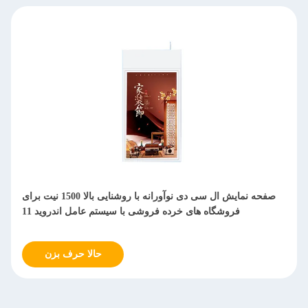
صفحه نمایش ال سی دی پنجره ای با قاب باز 55 اینچی فوق العاده
نازک، 2500 نیت، پخش کننده تابلوهای دیجیتال برای آسانسور خرید
حالا حرف بزن