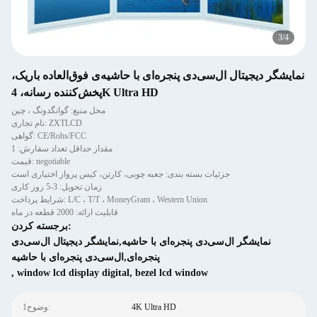
4
/
4
نمایشگر دیجیتال ال‌سی‌دی پنجره‌ای با حاشیه‌ی فوق‌العاده باریک،
پخش‌کننده رسانه، 4K Ultra HD
محل منبع: گوانگدونگ ، چین
نام تجاری: ZXTLCD
گواهی: CE/Rohs/FCC
مقدار حداقل تعداد سفارش: 1
قیمت: negotiable
جزئیات بسته بندی: جعبه چوبی، کارتن، کیس پرواز اختیاری است
زمان تحویل: 3-5 روز کاری
شرایط پرداخت: L/C ، T/T ، MoneyGram ، Western Union
قابلیت ارائه: 2000 قطعه در ماه
برجسته کردن:
نمایشگر ال‌سی‌دی پنجره‌ای با حاشیه,نمایشگر دیجیتال ال‌سی‌دی
پنجره‌ای,ال‌سی‌دی پنجره‌ای با حاشیه
,
window lcd display digital
,
bezel lcd window
4K Ultra HD
1وضوح: