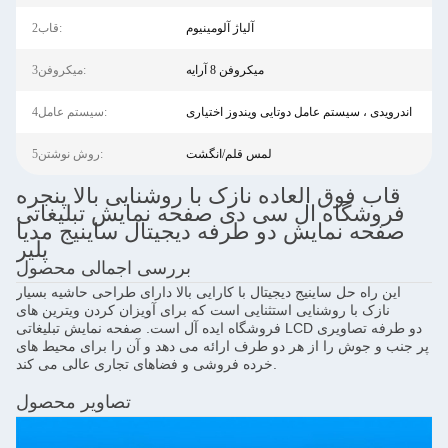
آلیاژ آلومینیوم
2قاب:
میکروفن 8 آرایه
3میکروفن:
اندرویدی ، سیستم عامل دوتایی ویندوز اختیاری
4سیستم عامل:
لمس قلم/انگشت
5روش نوشتن:
قاب فوق العاده نازک با روشنایی بالا پنجره
فروشگاه ال سی دی صفحه نمایش تبلیغاتی
صفحه نمایش دو طرفه دیجیتال ساینیج مدیا
پلیر
بررسی اجمالی محصول
این راه حل ساینیج دیجیتال با کارایی بالا دارای طراحی حاشیه بسیار
نازک با روشنایی استثنایی است که برای آویزان کردن ویترین های
فروشگاه ایده آل است. صفحه نمایش تبلیغاتی LCD دو طرفه تصاویری
پر جنب و جوش را از هر دو طرف ارائه می دهد و آن را برای محیط های
خرده فروشی و فضاهای تجاری عالی می کند.
تصاویر محصول