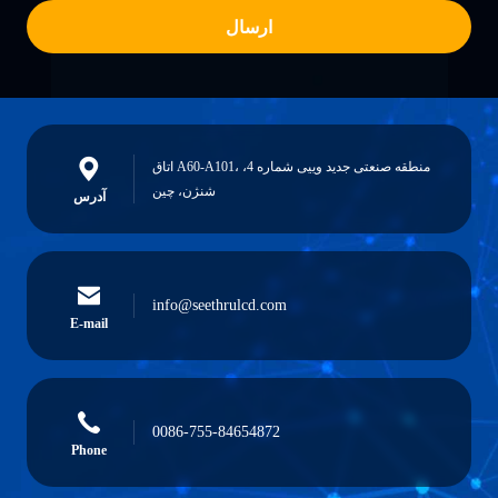
ارسال
اتاق A60-A101، منطقه صنعتی جدید وییی شماره 4،
شنژن، چین
آدرس
info@seethrulcd.com
E-mail
0086-755-84654872
Phone