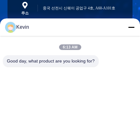
중국 선전시 신웨이 공업구 4호, A60-A101호
주소
Kevin
info@seethrulcd.com
6:13 AM
E-mail
Good day, what product are you looking for?
0086-755-84654872
Phone
Shenzhen ZXT LCD Technology Co.,Ltd