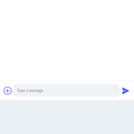
जमा करें
सबसे अच्छी कीमत पाएं
अब बात करें
अब बात करें
Photo
कक्ष A60-A101, न्यू वेयी औद्योगिक क्षेत्र नं.4, शेन्ज़ेन, चीन
पता