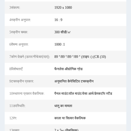
3संकल्प:
1920 x 1080
4स्क्रीन अनुपात:
16 : 9
5स्क्रीन चमक:
300 सीडी/㎡
6वैषम्य अनुपात:
1000 :1
7कोण देखने (ऊपर/नीचे/बाएं/दाएं):
89 °/89 °/89 °/89 ° (टाइप।) (CR (10)
8विशेषताएँ:
फैनलेस औद्योगिक ग्रेड
9टचस्क्रीन प्रकार:
अनुमानित कैपेसिटिव टचस्क्रीन
10स्थापना प्रकार वैकल्पिक:
पैनल माउंट/वॉल माउंट/वेसा आर्म/डेस्कटॉप स्टैंड
11उपस्थिति:
धातु का मामला
12रंग:
काला या सिल्वर वैकल्पिक
13वक्ता:
2 x 5w (वैकल्पिक)