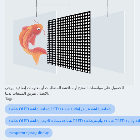
للحصول على مواصفات المنتج أو مناقشة المتطلبات أو معلومات إضافية، يرجى
الاتصال بفريق المبيعات لدينا.
Tags:
شاشة OLED شفافة,شاشة LCD شفافة,شاشة عرض إعلانية شفافة
ة للتوهج,شاشة OLED شفافة وأنيقة,شاشة OLED شفافة وأنيقة
transparent signage display