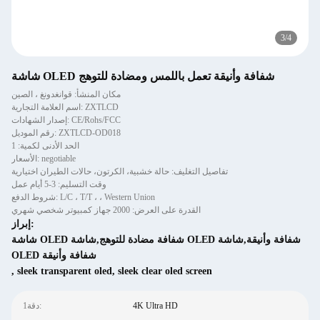
3
/
4
شاشة OLED شفافة وأنيقة تعمل باللمس ومضادة للتوهج
مكان المنشأ: قوانغدونغ ، الصين
اسم العلامة التجارية: ZXTLCD
إصدار الشهادات: CE/Rohs/FCC
رقم الموديل: ZXTLCD-OD018
الحد الأدنى لكمية: 1
الأسعار: negotiable
تفاصيل التغليف: حالة خشبية، الكرتون، حالات الطيران اختيارية
وقت التسليم: 3-5 أيام عمل
شروط الدفع: L/C ، T/T ، ، Western Union
القدرة على العرض: 2000 جهاز كمبيوتر شخصي شهري
إبراز:
شاشة OLED شفافة مضادة للتوهج,شاشة OLED شفافة وأنيقة,شاشة
OLED شفافة وأنيقة
,
sleek transparent oled
,
sleek clear oled screen
4K Ultra HD
1دقة: