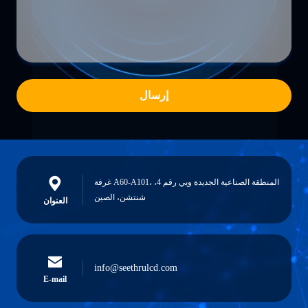
إرسال
غرفة A60-A101، المنطقة الصناعية الجديدة ويي رقم 4،
شنتشن، الصين
العنوان
info@seethrulcd.com
E-mail