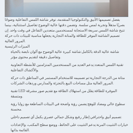
بفضل تصميمها الأنيق والتكنولوجيا المتقدمة، توفر شاشة اللمس التفاعلية وضوحًا
بصريًا مذهلاً وتجربة لمس سلسة. وتضمن دقتها عالية الوضوح تفاصيل استثنائية، بينما
تتيح شاشة اللمس سريعة الاستجابة لمستخدمين متعددين التفاعل في وقت واحد. إن
تصميم الشاشة الموفر للطاقة والمتانة التجارية يجعلها مناسبة للبيئات ذات حركة
المرور العالية.
الميزات الرئيسية
شاشة عالية الدقة بالكامل:
شاشة كبيرة عالية الوضوح مع ألوان نابضة بالحياة
وتفاصيل دقيقة لتقديم محتوى مؤثر.
تقنية اللمس المتعدد:
يدعم العديد من المستخدمين المتزامنين للأنشطة التعاونية
والأكشاك التفاعلية.
متانة من الدرجة التجارية:
تم تصميمه للاستخدام المستمر في المناطق ذات حركة
المرور العالية مثل مساحات البيع بالتجزئة والمدارس وردهات الشركات.
تقنية LED الموفرة للطاقة:
يقلل من استهلاك الطاقة مع تقديم صور مشرقة
ومتسقة.
سطوع عالي ومضاد للوهج:
يضمن رؤية واضحة في البيئات الساطعة مع زوايا رؤية
محسنة.
إطار رفيع وشكل جمالي عصري يكمل أي تصميم داخلي.
تصميم أنيق واحترافي:
خيارات التثبيت المرنة:
يدعم التثبيت على الحائط، ووضع سطح المكتب، والإعدادات
القائمة بذاتها.