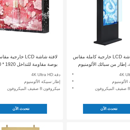
لوحة شاشة LCD خارجية كاملة مقاس
ة، إطار من سبائك الألومنيوم
بوصة
 الأرض
للإعلان
دقة:4K Ultra HD
الألومنيوم
إطار:سبيكة الألومنيوم
ميكروفون:8 صفيف الميكروفون
نتحدث الآن
نتحدث الآن