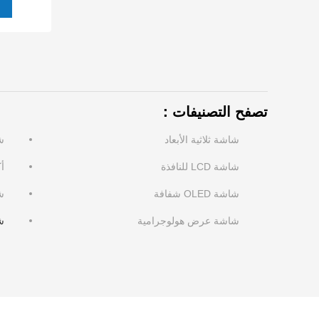
تصفح التصنيفات：
شاشة ثلاثية الأبعاد
شاش
شاشة LCD للنافذة
أ
شاشة OLED شفافة
شا
شاشة عرض هولوجرامية
شاش