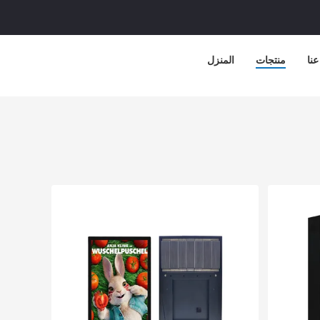
نا
منتجات
المنزل