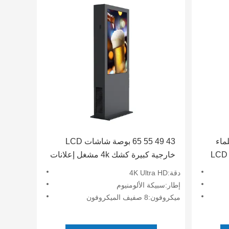
ماء
43 49 55 65 بوصة شاشات LCD
عالية السطوع 55 65 75 بوصة LCD
خارجية كبيرة كشك 4k مشغل إعلانات
داخلي
دقة:4K Ultra HD
إطار:سبيكة الألومنيوم
ميكروفون:8 صفيف الميكروفون