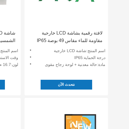
لافتة رقمية بشاشة LCD خارجية
مقاومة للماء مقاس 49 بوصة IP65
بزاوية رؤية 178 درجة
الحافلات الذكية 
اسم المنتج:شاشة LCD خارجية
اسم المنتج:شاشة 
درجة الحماية:IP65
وقت الاستجابة:5 ملل
مادة:حالة معدنية + لوحة زجاج مقوى
لون:16.7 م
نتحدث الآن