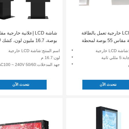
شاشة LCD خارجية تعمل بالطاقة
الشمسية مقاس 55 بوصة لمحطة
بوصة، 16.7 مليون لون، كشك
4000:1 2500nits
رقمية قائم على الأرض
LCD خارجية
اسم المنتج:شاشة LCD خارجية
ي ثانية
لون:16.7 م
جهد المدخلات:AC100 ~ 240V 50/60 هرتز
نتحدث الآن
نتحدث الآن