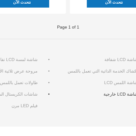
نتحدث الآن
نتحدث الآن
Page 1 of 1
ة LCD شفافة
شاشة لمسة LCD تفاعلية
كشاك الخدمة الذاتية التي تعمل باللمس
مروحة عرض ثلاثية الأبعا
شة اللمس LCD
طاولات تعمل باللمس
ة LCD خارجية
شاشات الكريستال السا
فيلم LED مرن