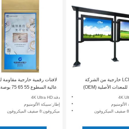
شاشة LCD خارجية من الشركة
لافتات رقمية خارجية مقاومة لل
المصنعة للمعدات الأصلية (OEM)
رقمي مع شاشة مضادة
5000 شمعة 4K IP65
دقة:4K Ultra HD
 ومتانة عالية للأماكن العامة
الألومنيوم
إطار:سبيكة الألومنيوم
ميكروفون:8 صفيف الميكروفون