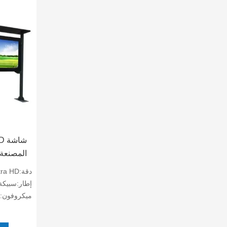
لتوتيم 
دقة:4K Ultra HD
للانعكاس
إطار:سبيكة 
ميكروفون:8 صفيف الميكروفون