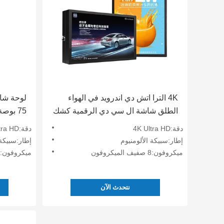
4K الترا اتش دي اندرويد في الهواء
الطلق شاشة ال سي دي الرقمية كشك
75 بوص
توتم مخصص قائم على الأرض
قائم على
دقة:4K Ultra HD
دقة:4K Ultra HD
إطار:سبيكة الألومنيوم
إطار:سبيكة 
ميكروفون:8 صفيف الميكروفون
ميكروفون:8 صفيف الميكروفون
نتحدث الآن