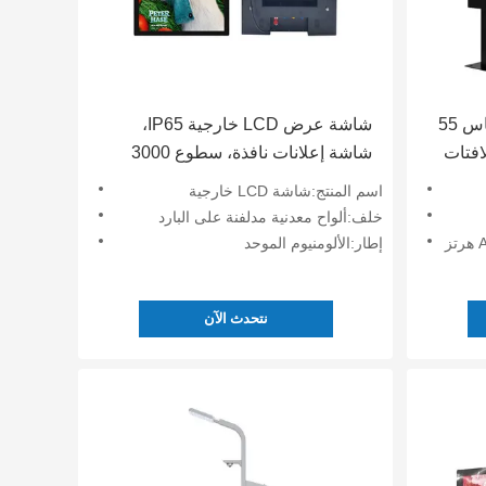
شاشة LCD إعلانية خارجية مقاس 55
شاشة عرض LCD خارجية IP65،
 لافتات
شاشة إعلانات نافذة، سطوع 3000
شمعة، لافتات رقمية مقروءة في ضوء
اسم المنتج:شاشة LCD خارجية
الشمس
خلف:ألواح معدنية مدلفنة على البارد
إطار:الألومنيوم الموحد
نتحدث الآن