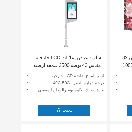
لافتة شاشة LCD خارجية مقاس 32
شاشة عرض إعلانات LCD خارجية
 مقاومة للتداخل 1920 * 1080
مقاس 43 بوصة 2500 شمعة أرضية
اسم المنتج:شاشة LCD خارجية
درجة حرارة العمل:-40C-50C
مادة:سبائك الألومنيوم والزجاج المقسى
نتحدث الآن