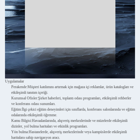
Uygulamalar
Perakende:
Müşteri katılımını artırmak için mağaza içi reklamlar, ürün katalogları ve
etkileşimli tanıtım içeriği.
Kurumsal Ofisler:
Şirket haberleri, toplantı odası programları, etkileşimli rehberler
ve konferans odası sunumları.
Eğitim:
İlgi çekici eğitim deneyimleri için sınıflarda, konferans salonlarında ve eğitim
odalarında etkileşimli öğrenme.
Kamu Bilgisi:
Havaalanlarında, alışveriş merkezlerinde ve müzelerde etkileşimli
dizinler, yol bulma haritaları ve etkinlik programları.
Yön bulma:
Hastanelerde, alışveriş merkezlerinde veya kampüslerde etkileşimli
haritalara sahip navigasyon aracı.