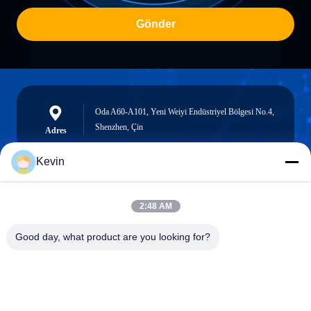
Gönder
Oda A60-A101, Yeni Weiyi Endüstriyel Bölgesi No.4,
Shenzhen, Çin
Adres
Kevin
info@seethrulcd.com
2:48 AM
E-mail
Good day, what product are you looking for?
0086-755-84654872
Phone