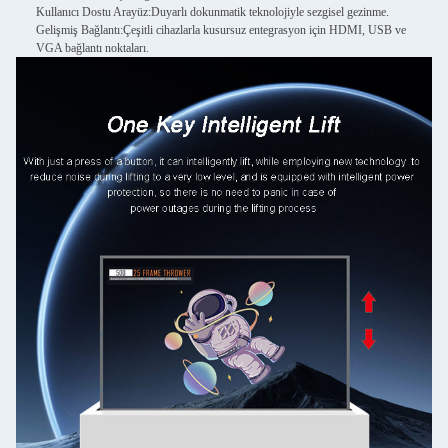
Kullanıcı Dostu Arayüz:
Duyarlı dokunmatik teknolojiyle sezgisel gezinme.
Gelişmiş Bağlantı:
Çeşitli cihazlarla kusursuz entegrasyon için HDMI, USB ve
VGA bağlantı noktaları.