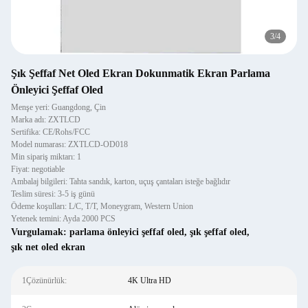
3
/
4
Şık Şeffaf Net Oled Ekran Dokunmatik Ekran Parlama
Önleyici Şeffaf Oled
Menşe yeri: Guangdong, Çin
Marka adı: ZXTLCD
Sertifika: CE/Rohs/FCC
Model numarası: ZXTLCD-OD018
Min sipariş miktarı: 1
Fiyat: negotiable
Ambalaj bilgileri: Tahta sandık, karton, uçuş çantaları isteğe bağlıdır
Teslim süresi: 3-5 iş günü
Ödeme koşulları: L/C, T/T, Moneygram, Western Union
Yetenek temini: Ayda 2000 PCS
Vurgulamak:
parlama önleyici şeffaf oled
,
şık şeffaf oled
,
şık net oled ekran
1Çözünürlük:
4K Ultra HD