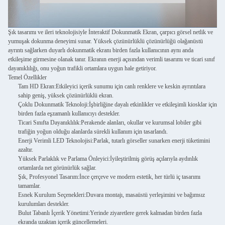
Şık tasarımı ve ileri teknolojisiyle İnteraktif Dokunmatik Ekran, çarpıcı görsel netlik ve
yumuşak dokunma deneyimi sunar. Yüksek çözünürlüklü çözünürlüğü olağanüstü
ayrıntı sağlarken duyarlı dokunmatik ekranı birden fazla kullanıcının aynı anda
etkileşime girmesine olanak tanır. Ekranın enerji açısından verimli tasarımı ve ticari sınıf
dayanıklılığı, onu yoğun trafikli ortamlara uygun hale getiriyor.
Temel Özellikler
Tam HD Ekran:
Etkileyici içerik sunumu için canlı renklere ve keskin ayrıntılara
sahip geniş, yüksek çözünürlüklü ekran.
Çoklu Dokunmatik Teknoloji:
İşbirliğine dayalı etkinlikler ve etkileşimli kiosklar için
birden fazla eşzamanlı kullanıcıyı destekler.
Ticari Sınıfta Dayanıklılık:
Perakende alanları, okullar ve kurumsal lobiler gibi
trafiğin yoğun olduğu alanlarda sürekli kullanım için tasarlandı.
Enerji Verimli LED Teknolojisi:
Parlak, tutarlı görseller sunarken enerji tüketimini
azaltır.
Yüksek Parlaklık ve Parlama Önleyici:
İyileştirilmiş görüş açılarıyla aydınlık
ortamlarda net görünürlük sağlar.
Şık, Profesyonel Tasarım:
İnce çerçeve ve modern estetik, her türlü iç tasarımı
tamamlar.
Esnek Kurulum Seçenekleri:
Duvara montajı, masaüstü yerleşimini ve bağımsız
kurulumları destekler.
Bulut Tabanlı İçerik Yönetimi:
Yerinde ziyaretlere gerek kalmadan birden fazla
ekranda uzaktan içerik güncellemeleri.