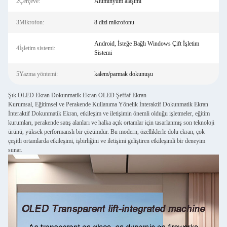
2Çerçeve:
Alüminyum alaşımı
3Mikrofon:
8 dizi mikrofonu
Android, İsteğe Bağlı Windows Çift İşletim
4İşletim sistemi:
Sistemi
5Yazma yöntemi:
kalem/parmak dokunuşu
Şık OLED Ekran Dokunmatik Ekran OLED Şeffaf Ekran
Kurumsal, Eğitimsel ve Perakende Kullanıma Yönelik İnteraktif Dokunmatik Ekran
İnteraktif Dokunmatik Ekran, etkileşim ve iletişimin önemli olduğu işletmeler, eğitim
kurumları, perakende satış alanları ve halka açık ortamlar için tasarlanmış son teknoloji
ürünü, yüksek performanslı bir çözümdür. Bu modern, özelliklerle dolu ekran, çok
çeşitli ortamlarda etkileşimi, işbirliğini ve iletişimi geliştiren etkileşimli bir deneyim
sunar.