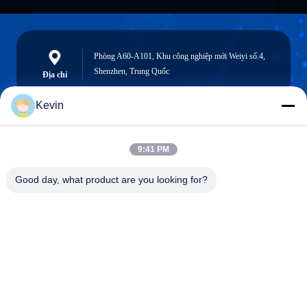
Phòng A60-A101, Khu công nghiệp mới Weiyi số.4,
Shenzhen, Trung Quốc
Địa chỉ
Kevin
info@seethrulcd.com
9:41 PM
E-mail
Good day, what product are you looking for?
0086-755-84654872
Phone