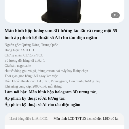
3
/
5
Màn hình hộp hologram 3D tương tác tất cả trong một 55
inch áp phích kỹ thuật số AI cho tàu điện ngầm
Nguồn gốc: Quảng Đông, Trung Quốc
Hàng hiệu: ZXTLCD
Chứng nhận: CE/Rohs/FCC
Số lượng đặt hàng tối thiểu: 1
Giá bán: negotiable
chi tiết đóng gói: vỏ gỗ, thùng carton, vỏ máy bay là tùy chọn
Thời gian giao hàng: 3-5 ngày làm việc
Điều khoản thanh toán: L/C, T/T, Moneygram, Liên minh phương Tây
Khả năng cung cấp: 2000 chiếc mỗi tháng
Làm nổi bật:
Màn hình hộp hologram 3D tương tác
,
Áp phích kỹ thuật số AI tương tác
,
Áp phích kỹ thuật số AI cho tàu điện ngầm
1Loại bảng điều khiển LCD:
Màn hình LCD TFT 55 inch có đèn LED trở lại