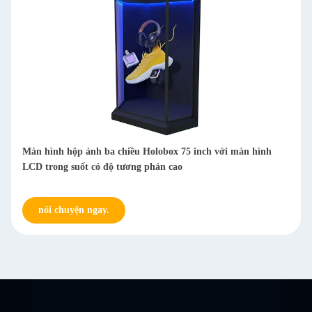
a chiều Holobox 75 inch với màn hình
Màn hình hộp hologram L
độ tương phản cao
Android với kết nối 4G 
.
nói chuyện ngay.