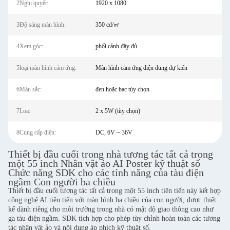
2Nghị quyết:
1920 x 1080
3Độ sáng màn hình:
350 cd/㎡
4Xem góc:
phối cảnh đầy đủ
5loại màn hình cảm ứng:
Màn hình cảm ứng điện dung dự kiến
6Màu sắc:
đen hoặc bạc tùy chọn
7Loa:
2 x 5W (tùy chọn)
8Cung cấp điện:
DC, 6V ~ 36V
Thiết bị đầu cuối trong nhà tương tác tất cả trong
một 55 inch Nhân vật ảo AI Poster kỹ thuật số
Chức năng SDK cho các tính năng của tàu điện
ngầm Con người ba chiều
Thiết bị đầu cuối tương tác tất cả trong một 55 inch tiên tiến này kết hợp
công nghệ AI tiên tiến với màn hình ba chiều của con người, được thiết
kế dành riêng cho môi trường trong nhà có mật độ giao thông cao như
ga tàu điện ngầm. SDK tích hợp cho phép tùy chỉnh hoàn toàn các tương
tác nhân vật ảo và nội dung áp phích kỹ thuật số.