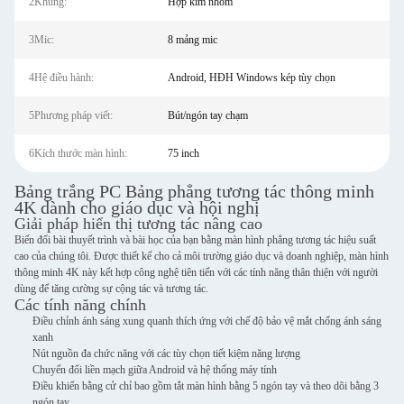
2Khung:
Hợp kim nhôm
3Mic:
8 mảng mic
4Hệ điều hành:
Android, HĐH Windows kép tùy chọn
5Phương pháp viết:
Bút/ngón tay chạm
6Kích thước màn hình:
75 inch
Bảng trắng PC Bảng phẳng tương tác thông minh
4K dành cho giáo dục và hội nghị
Giải pháp hiển thị tương tác nâng cao
Biến đổi bài thuyết trình và bài học của bạn bằng màn hình phẳng tương tác hiệu suất
cao của chúng tôi. Được thiết kế cho cả môi trường giáo dục và doanh nghiệp, màn hình
thông minh 4K này kết hợp công nghệ tiên tiến với các tính năng thân thiện với người
dùng để tăng cường sự cộng tác và tương tác.
Các tính năng chính
Điều chỉnh ánh sáng xung quanh thích ứng với chế độ bảo vệ mắt chống ánh sáng
xanh
Nút nguồn đa chức năng với các tùy chọn tiết kiệm năng lượng
Chuyển đổi liền mạch giữa Android và hệ thống máy tính
Điều khiển bằng cử chỉ bao gồm tắt màn hình bằng 5 ngón tay và theo dõi bằng 3
ngón tay