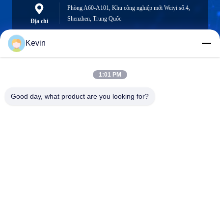
Phòng A60-A101, Khu công nghiệp mới Weiyi số.4,
Shenzhen, Trung Quốc
Địa chỉ
Kevin
info@seethrulcd.com
1:01 PM
E-mail
Good day, what product are you looking for?
0086-755-84654872
Phone
Shenzhen ZXT LCD Technology Co.,Ltd