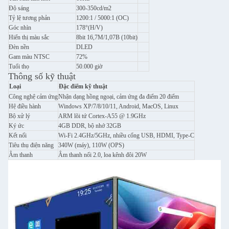
Độ sáng
300-350cd/m2
Tỷ lệ tương phản
1200:1 / 5000:1 (OC)
Góc nhìn
178°(H/V)
Hiển thị màu sắc
8bit 16,7M/1,07B (10bit)
Đèn nền
DLED
Gam màu NTSC
72%
Tuổi thọ
50.000 giờ
Thông số kỹ thuật
Loại
Đặc điểm kỹ thuật
Công nghệ cảm ứng
Nhận dạng hồng ngoại, cảm ứng đa điểm 20 điểm
Hệ điều hành
Windows XP/7/8/10/11, Android, MacOS, Linux
Bộ xử lý
ARM lõi tứ Cortex-A55 @ 1.9GHz
Ký ức
4GB DDR, bộ nhớ 32GB
Kết nối
Wi-Fi 2.4GHz/5GHz, nhiều cổng USB, HDMI, Type-C
Tiêu thụ điện năng
340W (máy), 110W (OPS)
Âm thanh
Âm thanh nổi 2.0, loa kênh đôi 20W