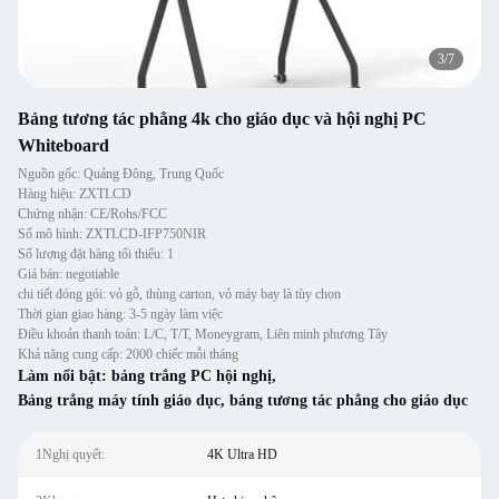
3
/
7
Bảng tương tác phẳng 4k cho giáo dục và hội nghị PC
Whiteboard
Nguồn gốc: Quảng Đông, Trung Quốc
Hàng hiệu: ZXTLCD
Chứng nhận: CE/Rohs/FCC
Số mô hình: ZXTLCD-IFP750NIR
Số lượng đặt hàng tối thiểu: 1
Giá bán: negotiable
chi tiết đóng gói: vỏ gỗ, thùng carton, vỏ máy bay là tùy chọn
Thời gian giao hàng: 3-5 ngày làm việc
Điều khoản thanh toán: L/C, T/T, Moneygram, Liên minh phương Tây
Khả năng cung cấp: 2000 chiếc mỗi tháng
Làm nổi bật:
bảng trắng PC hội nghị
,
Bảng trắng máy tính giáo dục
,
bảng tương tác phẳng cho giáo dục
1Nghị quyết:
4K Ultra HD