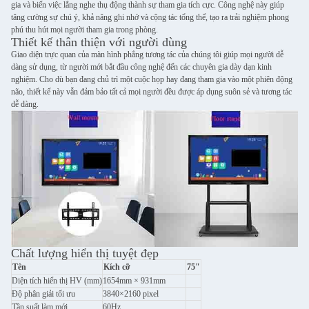
gia và biến việc lắng nghe thụ động thành sự tham gia tích cực. Công nghệ này giúp
tăng cường sự chú ý, khả năng ghi nhớ và cộng tác tổng thể, tạo ra trải nghiệm phong
phú thu hút mọi người tham gia trong phòng.
Thiết kế thân thiện với người dùng
Giao diện trực quan của màn hình phẳng tương tác của chúng tôi giúp mọi người dễ
dàng sử dụng, từ người mới bắt đầu công nghệ đến các chuyên gia dày dạn kinh
nghiệm. Cho dù bạn đang chủ trì một cuộc họp hay đang tham gia vào một phiên động
não, thiết kế này vẫn đảm bảo tất cả mọi người đều được áp dụng suôn sẻ và tương tác
dễ dàng.
Chất lượng hiển thị tuyệt đẹp
Tên
Kích cỡ
75"
Diện tích hiển thị HV (mm)
1654mm × 931mm
Độ phân giải tối ưu
3840×2160 pixel
Tần suất làm mới
60Hz