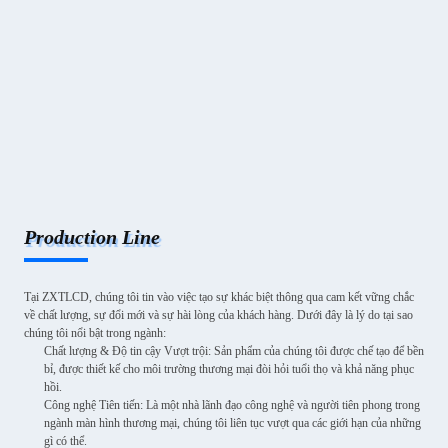
Production Line
Tại ZXTLCD, chúng tôi tin vào việc tạo sự khác biệt thông qua cam kết vững chắc
về chất lượng, sự đổi mới và sự hài lòng của khách hàng. Dưới đây là lý do tại sao
chúng tôi nổi bật trong ngành:
Chất lượng & Độ tin cậy Vượt trội: Sản phẩm của chúng tôi được chế tạo để bền
bỉ, được thiết kế cho môi trường thương mại đòi hỏi tuổi thọ và khả năng phục
hồi.
Công nghệ Tiên tiến: Là một nhà lãnh đạo công nghệ và người tiên phong trong
ngành màn hình thương mại, chúng tôi liên tục vượt qua các giới hạn của những
gì có thể.