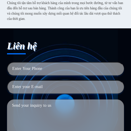
Chúng tôi tận tâm hỗ trợ khách hàng của mình trong mọi bước đường, từ tư vấn ban
đầu đến hỗ trợ sau bán hàng. Thành công của bạn là ưu tiên hàng đầu của chúng tôi
và chúng tôi mong muốn xây dựng mối quan hệ đối tác lâu dài vượt qua thử thách
của thời gian.
Liên hệ