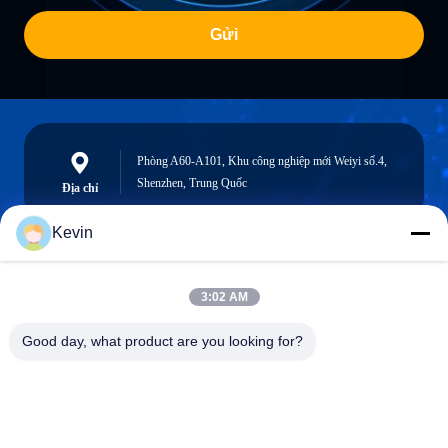
Gửi
Phòng A60-A101, Khu công nghiệp mới Weiyi số.4,
Shenzhen, Trung Quốc
Địa chỉ
Kevin
info@seethrulcd.com
3:02 AM
E-mail
Good day, what product are you looking for?
0086-755-84654872
Phone