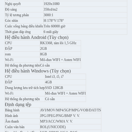
Nghị quyết
1920x1080
Độ sáng
350cd/m2
Tỷ lệ tương phản
3000:1
Góc nhìn
H:178°V:178°
Cuộc sống bảng điều khiển
Trên 60000 giờ
Thời gian đáp ứng
6 mili giây
Hệ điều hành Android (Tùy chọn)
CPU
RK3368, tám lõi 1,5 GHz
ĐẬP
2GB
rom
8GB
Wi-Fi
Mô-đun WIFI + Anten WIFI
Hệ thống đa phương tiện
Có sẵn
Hệ điều hành Windows (Tùy chọn)
CPU
Intel i3, i5, i7
ĐẬP
4GB
Dung lượng lưu trữ tích hợp
SSD 128GB
Wi-Fi
Mô-đun WIFI + Anten WIFI
Hệ thống đa phương tiện
Có sẵn
Định dạng tệp
Băng hình
AVI/MOV/MP4/5GP/MPG/VOB/DAT/TS
Hình ảnh
JPG/JPEG/PNG/BMP V. V.
Âm thanh
MP3/ACC/WMA V. V.
Cuộn văn bản
ROL(UNICODE)