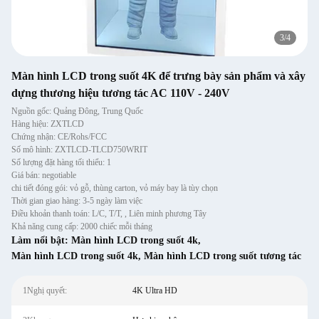
3
/
4
Màn hình LCD trong suốt 4K để trưng bày sản phẩm và xây
dựng thương hiệu tương tác AC 110V - 240V
Nguồn gốc: Quảng Đông, Trung Quốc
Hàng hiệu: ZXTLCD
Chứng nhận: CE/Rohs/FCC
Số mô hình: ZXTLCD-TLCD750WRIT
Số lượng đặt hàng tối thiểu: 1
Giá bán: negotiable
chi tiết đóng gói: vỏ gỗ, thùng carton, vỏ máy bay là tùy chọn
Thời gian giao hàng: 3-5 ngày làm việc
Điều khoản thanh toán: L/C, T/T, , Liên minh phương Tây
Khả năng cung cấp: 2000 chiếc mỗi tháng
Làm nổi bật:
Màn hình LCD trong suốt 4k
,
Màn hình LCD trong suốt 4k
,
Màn hình LCD trong suốt tương tác
1Nghị quyết:
4K Ultra HD