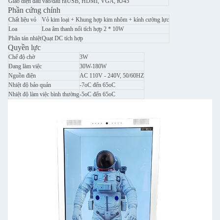
Giao diện đầu vào/đầu ra
USB, HDMI, VGA, RJ45
Phần cứng chính
Chất liệu vỏ
Vỏ kim loại + Khung hợp kim nhôm + kính cường lực
Loa
Loa âm thanh nổi tích hợp 2 * 10W
Phân tán nhiệt
Quạt DC tích hợp
Quyền lực
Chế độ chờ
3W
Đang làm việc
30W-180W
Nguồn điện
AC 110V - 240V, 50/60HZ
Nhiệt độ bảo quản
-7oC đến 65oC
Nhiệt độ làm việc bình thường
-5oC đến 65oC