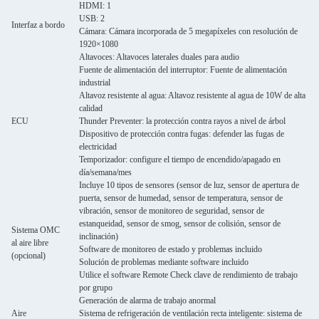
HDMI: 1
USB: 2
Interfaz a bordo
Cámara: Cámara incorporada de 5 megapíxeles con resolución de
1920×1080
Altavoces: Altavoces laterales duales para audio
Fuente de alimentación del interruptor: Fuente de alimentación
industrial
Altavoz resistente al agua: Altavoz resistente al agua de 10W de alta
calidad
ECU
Thunder Preventer: la protección contra rayos a nivel de árbol
Dispositivo de protección contra fugas: defender las fugas de
electricidad
Temporizador: configure el tiempo de encendido/apagado en
día/semana/mes
Incluye 10 tipos de sensores (sensor de luz, sensor de apertura de
puerta, sensor de humedad, sensor de temperatura, sensor de
vibración, sensor de monitoreo de seguridad, sensor de
estanqueidad, sensor de smog, sensor de colisión, sensor de
Sistema OMC
inclinación)
al aire libre
Software de monitoreo de estado y problemas incluido
(opcional)
Solución de problemas mediante software incluido
Utilice el software Remote Check clave de rendimiento de trabajo
por grupo
Generación de alarma de trabajo anormal
Aire
Sistema de refrigeración de ventilación recta inteligente: sistema de