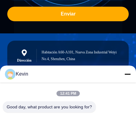
Enviar
Habitación A60-A101, Nueva Zona Industrial Weiyi
No.4, Shenzhen, China
Dirección
Kevin
info@seethrulcd.com
12:41 PM
E-mail
Good day, what product are you looking for?
0086-755-84654872
Phone