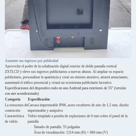
Aumente sus ingresos por publicidad
Aproveche el poder de la señalización digital exterior de doble pantalla vertical
ZXTLCD y eleve sus ingresos publicitarios a nuevas alturas. Al ampliar su espacio
publicitario, personalizar la apariencia y crear un entorno atractivo, atraerá anunciantes,
aumentará el tráfico presencial y creará un ecosistema publicitario lucrativo.
Especificaciones del dispositivo todo en uno Android para exteriores de 55" (versión
con aire acondicionado)
Categoría
Especificación
La estructura de
Carcasa impermeable IP66, acero recubierto de zinc de 1,5 mm, diseño
contención
impermeable y antipolvo
Característica
Vidrio templado a prueba de explosiones de 6 mm sobre el panel de la
de vidrio
pantalla
Tamaño de pantalla: 55 pulgadas
Área de visualización: 1214 mm (H) × 684 mm (V)