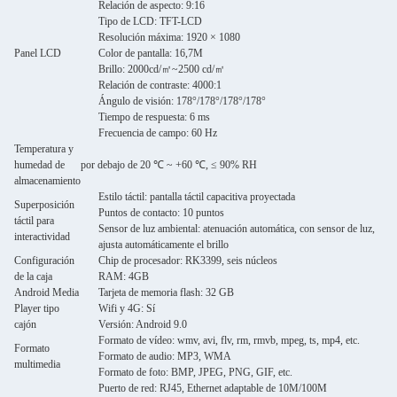
Relación de aspecto: 9:16
Tipo de LCD: TFT-LCD
Resolución máxima: 1920 × 1080
Panel LCD
Color de pantalla: 16,7M
Brillo: 2000cd/㎡~2500 cd/㎡
Relación de contraste: 4000:1
Ángulo de visión: 178°/178°/178°/178°
Tiempo de respuesta: 6 ms
Frecuencia de campo: 60 Hz
Temperatura y
humedad de
por debajo de 20 ℃ ~ +60 ℃, ≤ 90% RH
almacenamiento
Estilo táctil: pantalla táctil capacitiva proyectada
Superposición
Puntos de contacto: 10 puntos
táctil para
Sensor de luz ambiental: atenuación automática, con sensor de luz,
interactividad
ajusta automáticamente el brillo
Configuración
Chip de procesador: RK3399, seis núcleos
de la caja
RAM: 4GB
Android Media
Tarjeta de memoria flash: 32 GB
Player tipo
Wifi y 4G: Sí
cajón
Versión: Android 9.0
Formato de vídeo: wmv, avi, flv, rm, rmvb, mpeg, ts, mp4, etc.
Formato
Formato de audio: MP3, WMA
multimedia
Formato de foto: BMP, JPEG, PNG, GIF, etc.
Puerto de red: RJ45, Ethernet adaptable de 10M/100M