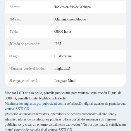
2Atrás:
Tablero en frío de la chapa
3Marco:
Aluminio monobloque
4Vida:
60000 horas
5Grado de protección:
IP65
6Logo:
Customerize
7Iluminar desde el fondo:
Flight LED
8Lenguaje del menú:
Lenguaje Mutil
Monitor LCD de alto brillo, pantalla publicitaria para ventana, señalización Digital de
3000 nit, pantalla frontal legible con luz solar
Maximice los ingresos por publicidad con la señalización digital exterior de pantalla dual
vertical ZXTLCD
¡Atención anunciantes terrestres, operadores de centros comerciales al aire libre y
administradores de instalaciones públicas! ¿Está buscando aumentar sus ingresos
publicitarios y crear un entorno visualmente cautivador? No busque más, la señalización
digital exterior de pantalla dual vertical ZXTLCD.