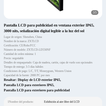
3
/
5
Pantalla LCD para publicidad en ventana exterior IP65,
3000 nits, señalización digital legible a la luz del sol
Lugar de origen: Shenzhen, China
Nombre de la marca: ZXTLCD
Certificación: CE/Rohs/FCC
Número de modelo: ZXTLCD-LD550NF
Cantidad de orden mínima: 1
Precio: negotiable
Detalles de empaquetado: Caja de madera, cartón, cajas de vuelo son opcionales
Tiempo de entrega: 3-5 días hábiles
Condiciones de pago: L/C, T/T, Moneygram, Western Union
Capacidad de la fuente: 2000 PC por mes
Resaltar:
Display de LCD exterior IP65
,
Pantalla LCD para exteriores IP65
,
Pantalla LCD para exteriores para publicidad
1Nombre del producto:
Exhibición al aire libre del LCD