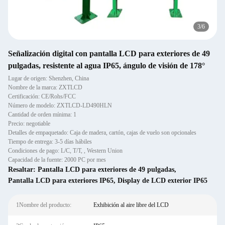
3
/
6
Señalización digital con pantalla LCD para exteriores de 49
pulgadas, resistente al agua IP65, ángulo de visión de 178°
Lugar de origen: Shenzhen, China
Nombre de la marca: ZXTLCD
Certificación: CE/Rohs/FCC
Número de modelo: ZXTLCD-LD490HLN
Cantidad de orden mínima: 1
Precio: negotiable
Detalles de empaquetado: Caja de madera, cartón, cajas de vuelo son opcionales
Tiempo de entrega: 3-5 días hábiles
Condiciones de pago: L/C, T/T, , Western Union
Capacidad de la fuente: 2000 PC por mes
Resaltar:
Pantalla LCD para exteriores de 49 pulgadas
,
Pantalla LCD para exteriores IP65
,
Display de LCD exterior IP65
1Nombre del producto:
Exhibición al aire libre del LCD