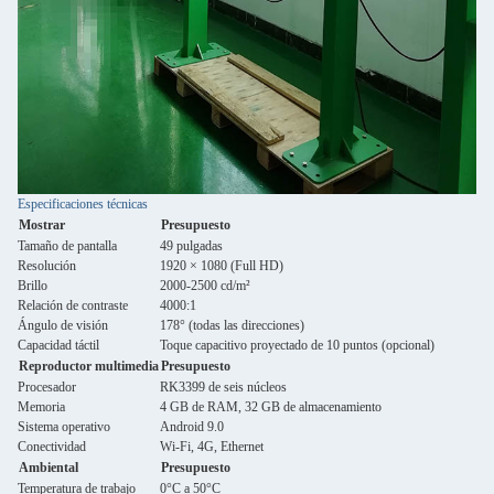
Especificaciones técnicas
Mostrar
Presupuesto
Tamaño de pantalla
49 pulgadas
Resolución
1920 × 1080 (Full HD)
Brillo
2000-2500 cd/m²
Relación de contraste
4000:1
Ángulo de visión
178° (todas las direcciones)
Capacidad táctil
Toque capacitivo proyectado de 10 puntos (opcional)
Reproductor multimedia
Presupuesto
Procesador
RK3399 de seis núcleos
Memoria
4 GB de RAM, 32 GB de almacenamiento
Sistema operativo
Android 9.0
Conectividad
Wi-Fi, 4G, Ethernet
Ambiental
Presupuesto
Temperatura de trabajo
0°C a 50°C