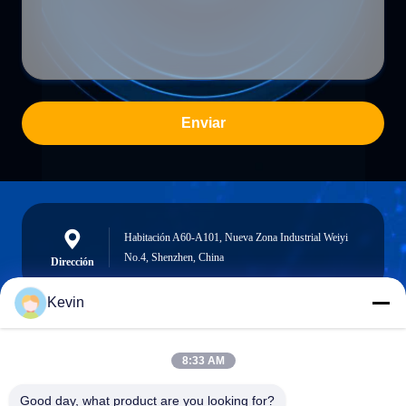
Enviar
Habitación A60-A101, Nueva Zona Industrial Weiyi
No.4, Shenzhen, China
Dirección
Kevin
info@seethrulcd.com
8:33 AM
E-mail
Good day, what product are you looking for?