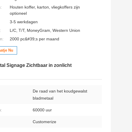
:
Houten koffer, karton, vliegkoffers zijn
optioneel
3-5 werkdagen
:
L/C, T/T, MoneyGram, Western Union
n:
2000 pc&#39;s per maand
aatje Nu
al Signage Zichtbaar in zonlicht
De raad van het koudgewalst
bladmetaal
:
60000 uur
Customerize