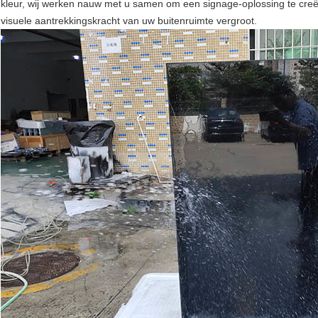
kleur, wij werken nauw met u samen om een ​​signage-oplossing te cr
visuele aantrekkingskracht van uw buitenruimte vergroot.