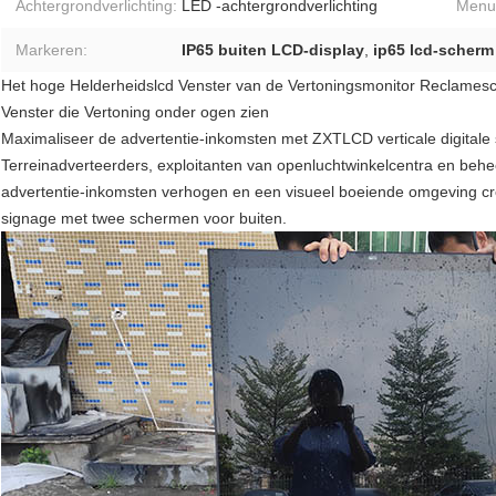
Achtergrondverlichting:
LED -achtergrondverlichting
Menut
Markeren:
IP65 buiten LCD-display
,
ip65 lcd-scherm
Het hoge Helderheidslcd Venster van de Vertoningsmonitor Reclamesc
Venster die Vertoning onder ogen zien
Maximaliseer de advertentie-inkomsten met ZXTLCD verticale digitale
Terreinadverteerders, exploitanten van openluchtwinkelcentra en behe
advertentie-inkomsten verhogen en een visueel boeiende omgeving cre
signage met twee schermen voor buiten.