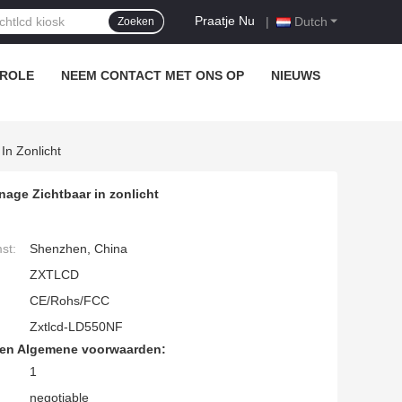
Praatje Nu
|
Dutch
Zoeken
TROLE
NEEM CONTACT MET ONS OP
NIEUWS
In Zonlicht
nage Zichtbaar in zonlicht
st:
Shenzhen, China
ZXTLCD
CE/Rohs/FCC
Zxtlcd-LD550NF
den Algemene voorwaarden:
1
negotiable