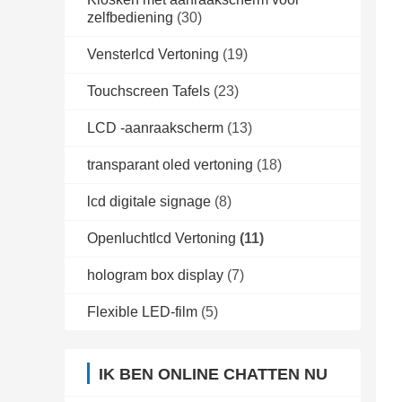
zelfbediening
(30)
Vensterlcd Vertoning
(19)
Touchscreen Tafels
(23)
LCD -aanraakscherm
(13)
transparant oled vertoning
(18)
lcd digitale signage
(8)
Openluchtlcd Vertoning
(11)
hologram box display
(7)
Flexible LED-film
(5)
IK BEN ONLINE CHATTEN NU