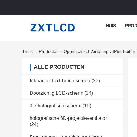
HUIS
PROD
Thuis
Producten
Openluchtlcd Vertoning
IP65 Buiten
ALLE PRODUCTEN
Interactief Lcd Touch screen
(23)
Doorzichtig LCD-scherm
(24)
3D-holografisch scherm
(19)
holografische 3D-projectieventilator
(24)
Kiosken met aanraakscherm voor