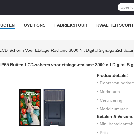
UCTEN
OVER ONS
FABRIEKSTOUR
KWALITEITSCON
 LCD-Scherm Voor Etalage-Reclame 3000 Nit Digital Signage Zichtbaar 
IP65 Buiten LCD-scherm voor etalage-reclame 3000 nit Digital Sig
Productdetails:
Plaats van herkom
Merknaam:
Certificering:
Modelnummer:
Betalen & Verzen
Min. bestelaantal:
Prijs: