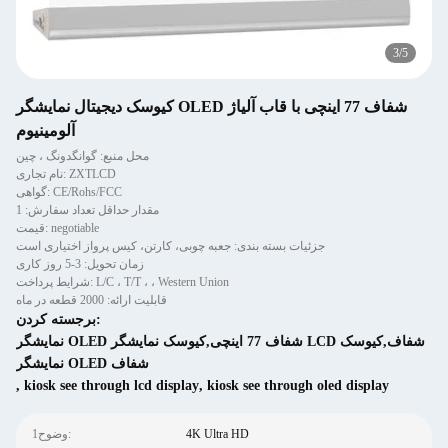
3
/
5
کیوسک دیجیتال نمایشگر OLED شفاف 77 اینچی با قاب آلیاژ
آلومینیوم
محل منبع: گوانگدونگ ، چین
نام تجاری: ZXTLCD
گواهی: CE/Rohs/FCC
مقدار حداقل تعداد سفارش: 1
قیمت: negotiable
جزئیات بسته بندی: جعبه چوبی، کارتن، کیس پرواز اختیاری است
زمان تحویل: 3-5 روز کاری
شرایط پرداخت: L/C ، T/T ، ، Western Union
قابلیت ارائه: 2000 قطعه در ماه
برجسته کردن:
نمایشگر OLED شفاف 77 اینچی,کیوسک نمایشگر LCD شفاف,کیوسک
نمایشگر OLED شفاف
,
kiosk see through lcd display
,
kiosk see through oled display
4K Ultra HD
1وضوح: