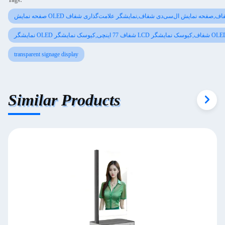
Tags:
ه نمایش OLED شفاف,صفحه نمایش ال‌سی‌دی شفاف,نمایشگر علامت‌گذاری شفاف
transparent signage display
Similar Products