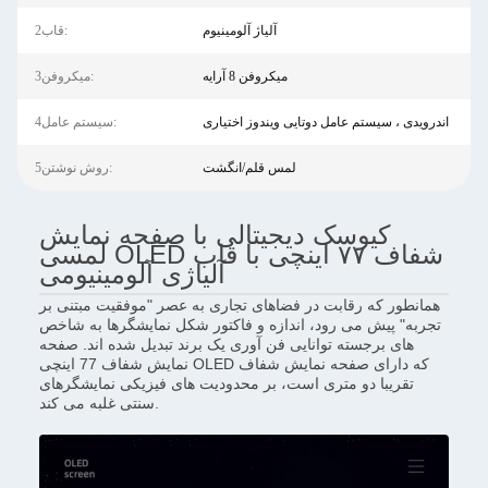
آلیاژ آلومینیوم
2قاب:
میکروفن 8 آرایه
3میکروفن:
اندرویدی ، سیستم عامل دوتایی ویندوز اختیاری
4سیستم عامل:
لمس قلم/انگشت
5روش نوشتن:
کیوسک دیجیتالی با صفحه نمایش
لمسی OLED شفاف ۷۷ اینچی با قاب
آلیاژی آلومینیومی
همانطور که رقابت در فضاهای تجاری به عصر "موفقیت مبتنی بر
تجربه" پیش می رود، اندازه و فاکتور شکل نمایشگرها به شاخص
های برجسته توانایی فن آوری یک برند تبدیل شده اند. صفحه
نمایش شفاف 77 اینچی OLED که دارای صفحه نمایش شفاف
تقریبا دو متری است، بر محدودیت های فیزیکی نمایشگرهای
سنتی غلبه می کند.