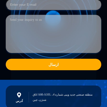
ارسال
اتاق A60-A101، منطقه صنعتی جدید وییی شماره 4،
شنژن، چین
آدرس