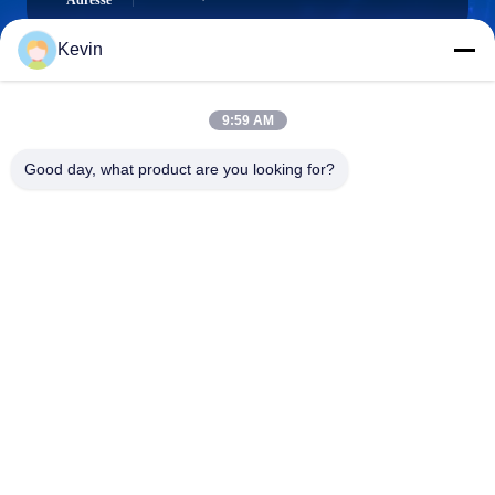
Adresse
Kevin
info@seethrulcd.com
9:59 AM
E-mail
Good day, what product are you looking for?
0086-755-84654872
Phone
Shenzhen ZXT LCD Technology Co.,Ltd
Shenzhen ZXT LCD Technology Co.,Ltd