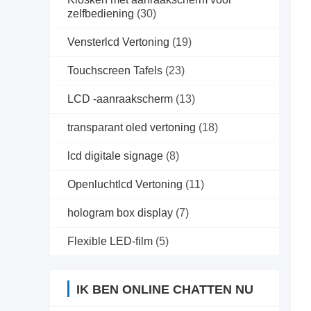
zelfbediening
(30)
Vensterlcd Vertoning
(19)
Touchscreen Tafels
(23)
LCD -aanraakscherm
(13)
transparant oled vertoning
(18)
lcd digitale signage
(8)
Openluchtlcd Vertoning
(11)
hologram box display
(7)
Flexible LED-film
(5)
IK BEN ONLINE CHATTEN NU