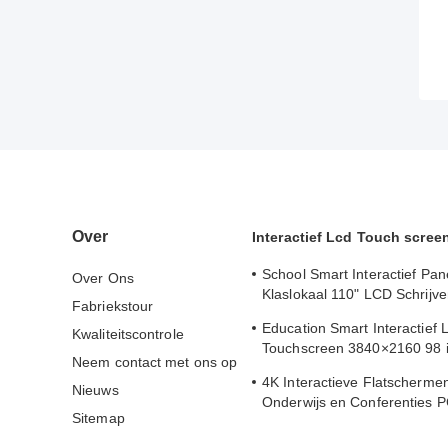
Over
Interactief Lcd Touch scree
School Smart Interactief Pan
Over Ons
Klaslokaal 110" LCD Schrijven
Fabriekstour
één Interactief Plat Paneel
Education Smart Interactief
Kwaliteitscontrole
Touchscreen 3840×2160 98 
Neem contact met ons op
Whiteboard
4K Interactieve Flatscherme
Nieuws
Onderwijs en Conferenties 
Sitemap
Whiteboard