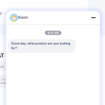
2
>>
>|
Kevin
8:41 AM
Good day, what product are you looking 
for?
AT BERICHT ACHTER