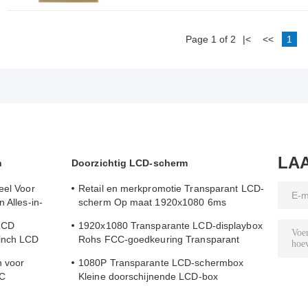
Page 1 of 2
|<
<<
1
LA
n
Doorzichtig LCD-scherm
eel Voor
Retail en merkpromotie Transparant LCD-
 Alles-in-
scherm Op maat 1920x1080 6ms
Reactietijd
 LCD
1920x1080 Transparante LCD-displaybox
inch LCD
Rohs FCC-goedkeuring Transparant
LCD-paneel
n voor
1080P Transparante LCD-schermbox
PC
Kleine doorschijnende LCD-box
Standalone