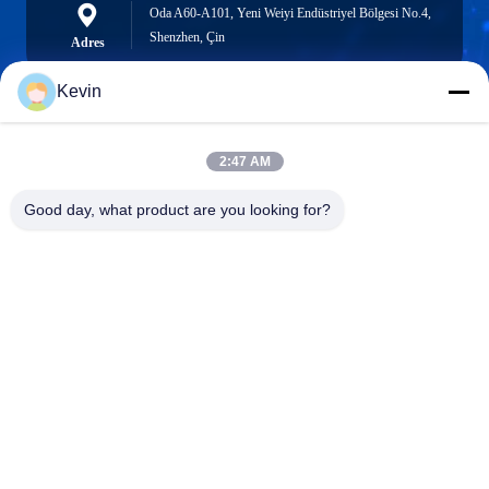
Oda A60-A101, Yeni Weiyi Endüstriyel Bölgesi No.4,
Shenzhen, Çin
Adres
Kevin
info@seethrulcd.com
2:47 AM
E-mail
Good day, what product are you looking for?
0086-755-84654872
Phone
Shenzhen ZXT LCD Technology Co.,Ltd