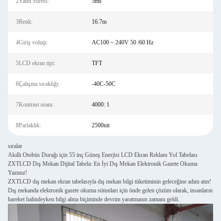
2Yanıt Süresi:
5ms
3Renk:
16.7m
4Giriş voltajı:
AC100 ~ 240V 50 /60 Hz
5LCD ekran tipi:
TFT
6Çalışma sıcaklığı:
-40C-50C
7Kontrast oranı:
4000: 1
8Parlaklık:
2500nit
sıralar
Akıllı Otobüs Durağı için 55 inç Güneş Enerjisi LCD Ekran Reklam Yol Tabelası
ZXTLCD Dış Mekan Dijital Tabela: En İyi Dış Mekan Elektronik Gazete Okuma
Yazınız!
ZXTLCD dış mekan ekran tabelasıyla dış mekan bilgi tüketiminin geleceğine adım atın!
Dış mekanda elektronik gazete okuma sütunları için önde gelen çözüm olarak, insanların
hareket halindeyken bilgi alma biçiminde devrim yaratmanın zamanı geldi.