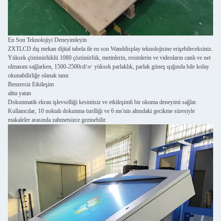
En Son Teknolojiyi Deneyimleyin
ZXTLCD dış mekan dijital tabela ile en son Wanddisplay teknolojisine erişebileceksiniz.
Yüksek çözünürlüklü 1080 çözünürlük, metinlerin, resimlerin ve videoların canlı ve net
olmasını sağlarken, 1500-2500cd/㎡ yüksek parlaklık, parlak güneş ışığında bile kolay
okunabilirliğe olanak tanır.
Benzersiz Etkileşim
altta yatan
Dokunmatik ekran işlevselliği kesintisiz ve etkileşimli bir okuma deneyimi sağlar.
Kullanıcılar, 10 noktalı dokunma özelliği ve 6 ms'nin altındaki gecikme süresiyle
makaleler arasında zahmetsizce gezinebilir.