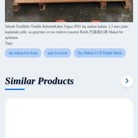
Teknik Özellikler Özellik Belirtim
Kabin Yapısı IP65 dış mekan kabini, 1,5 mm çinko
kaplamalı çelik, su geçirmez ve toz önleyici tasarım Boleh 巴基我们再 Makul bir
açıklama
Tags:
dış mekan lcd ekran
açık lcd kiosk
Dış Mekan LCD Dijital Tabela
Similar Products