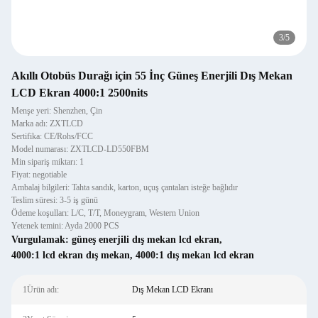
3
/
5
Akıllı Otobüs Durağı için 55 İnç Güneş Enerjili Dış Mekan
LCD Ekran 4000:1 2500nits
Menşe yeri: Shenzhen, Çin
Marka adı: ZXTLCD
Sertifika: CE/Rohs/FCC
Model numarası: ZXTLCD-LD550FBM
Min sipariş miktarı: 1
Fiyat: negotiable
Ambalaj bilgileri: Tahta sandık, karton, uçuş çantaları isteğe bağlıdır
Teslim süresi: 3-5 iş günü
Ödeme koşulları: L/C, T/T, Moneygram, Western Union
Yetenek temini: Ayda 2000 PCS
Vurgulamak:
güneş enerjili dış mekan lcd ekran
,
4000:1 lcd ekran dış mekan
,
4000:1 dış mekan lcd ekran
1Ürün adı:
Dış Mekan LCD Ekranı