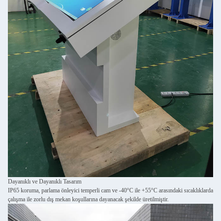
Dayanıklı ve Dayanıklı Tasarım
IP65 koruma, parlama önleyici temperli cam ve -40°C ile +55°C arasındaki sıcaklıklarda
çalışma ile zorlu dış mekan koşullarına dayanacak şekilde üretilmiştir.