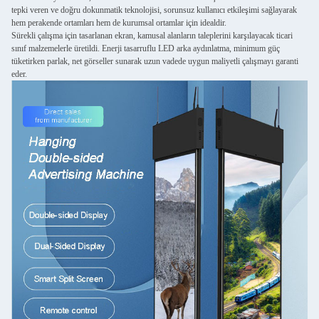
tepki veren ve doğru dokunmatik teknolojisi, sorunsuz kullanıcı etkileşimi sağlayarak
hem perakende ortamları hem de kurumsal ortamlar için idealdir.
Sürekli çalışma için tasarlanan ekran, kamusal alanların taleplerini karşılayacak ticari
sınıf malzemelerle üretildi. Enerji tasarruflu LED arka aydınlatma, minimum güç
tüketirken parlak, net görseller sunarak uzun vadede uygun maliyetli çalışmayı garanti
eder.