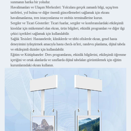
sunmanın harika bir yoludur.
Havalimanları ve Ulaşım Merkezleri
: Yolculara gerçek zamanlı bilgi, uçuş/tren
tarifeleri, yol bulma ve diğer önemli güncellemeleri sağlamak için ekranı
havalimanlarına, tren istasyonlarına ve otobüs terminallerine kurun.
Sergiler ve Ticari Gösteriler
: Ticari fuarlar, sergiler ve konferanslardaki etkileşimli
kiosklar için mükemmel olan ekran, ürün bilgileri, etkinlik programları ve diğer ilgi
çekici içerikleri sağlamak için kullanılabilir.
Sağlık Tesisleri
: Hastanelerde, kliniklerde ve tıbbi ofislerde ekran, genel hasta
deneyimini iyileştirmek amacıyla hasta check-in'leri, randevu planlama, dijital tabela
ve etkileşimli dizinler için kullanılabilir.
Eğitim ve Kütüphaneler
: Ders programlarını, etkinlik bilgilerini, etkileşimli öğrenme
içeriğini ve ortak alanlarda ve sınıflarda dijital tabelaları görüntülemek için eğitim
kurumlarındaki ekranı kullanın.