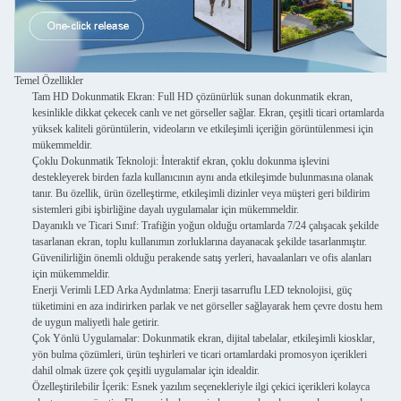
Temel Özellikler
Tam HD Dokunmatik Ekran
: Full HD çözünürlük sunan dokunmatik ekran,
kesinlikle dikkat çekecek canlı ve net görseller sağlar. Ekran, çeşitli ticari ortamlarda
yüksek kaliteli görüntülerin, videoların ve etkileşimli içeriğin görüntülenmesi için
mükemmeldir.
Çoklu Dokunmatik Teknoloji
: İnteraktif ekran, çoklu dokunma işlevini
destekleyerek birden fazla kullanıcının aynı anda etkileşimde bulunmasına olanak
tanır. Bu özellik, ürün özelleştirme, etkileşimli dizinler veya müşteri geri bildirim
sistemleri gibi işbirliğine dayalı uygulamalar için mükemmeldir.
Dayanıklı ve Ticari Sınıf
: Trafiğin yoğun olduğu ortamlarda 7/24 çalışacak şekilde
tasarlanan ekran, toplu kullanımın zorluklarına dayanacak şekilde tasarlanmıştır.
Güvenilirliğin önemli olduğu perakende satış yerleri, havaalanları ve ofis alanları
için mükemmeldir.
Enerji Verimli LED Arka Aydınlatma
: Enerji tasarruflu LED teknolojisi, güç
tüketimini en aza indirirken parlak ve net görseller sağlayarak hem çevre dostu hem
de uygun maliyetli hale getirir.
Çok Yönlü Uygulamalar
: Dokunmatik ekran, dijital tabelalar, etkileşimli kiosklar,
yön bulma çözümleri, ürün teşhirleri ve ticari ortamlardaki promosyon içerikleri
dahil olmak üzere çok çeşitli uygulamalar için idealdir.
Özelleştirilebilir İçerik
: Esnek yazılım seçenekleriyle ilgi çekici içerikleri kolayca