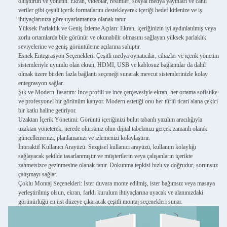
oluşturun ve yönetin. Ekran, videolar, resimler, sosyal medya yayınları ve canlı
veriler gibi çeşitli içerik formatlarını destekleyerek içeriği hedef kitlenize ve iş
ihtiyaçlarınıza göre uyarlamanıza olanak tanır.
Yüksek Parlaklık ve Geniş İzleme Açıları
: Ekran, içeriğinizin iyi aydınlatılmış veya
zorlu ortamlarda bile görünür ve okunabilir olmasını sağlayan yüksek parlaklık
seviyelerine ve geniş görüntüleme açılarına sahiptir.
Esnek Entegrasyon Seçenekleri
: Çeşitli medya oynatıcılar, cihazlar ve içerik yönetim
sistemleriyle uyumlu olan ekran, HDMI, USB ve kablosuz bağlantılar da dahil
olmak üzere birden fazla bağlantı seçeneği sunarak mevcut sistemlerinizle kolay
entegrasyon sağlar.
Şık ve Modern Tasarım
: İnce profili ve ince çerçevesiyle ekran, her ortama sofistike
ve profesyonel bir görünüm katıyor. Modern estetiği onu her türlü ticari alana çekici
bir katkı haline getiriyor.
Uzaktan İçerik Yönetimi
: Görüntü içeriğinizi bulut tabanlı yazılım aracılığıyla
uzaktan yöneterek, nerede olursanız olun dijital tabelanızı gerçek zamanlı olarak
güncellemenizi, planlamanızı ve izlemenizi kolaylaştırır.
İnteraktif Kullanıcı Arayüzü
: Sezgisel kullanıcı arayüzü, kullanım kolaylığı
sağlayacak şekilde tasarlanmıştır ve müşterilerin veya çalışanların içerikte
zahmetsizce gezinmesine olanak tanır. Dokunma tepkisi hızlı ve doğrudur, sorunsuz
çalışmayı sağlar.
Çoklu Montaj Seçenekleri
: İster duvara monte edilmiş, ister bağımsız veya masaya
yerleştirilmiş olsun, ekran, farklı kurulum ihtiyaçlarına uyacak ve alanınızdaki
görünürlüğü en üst düzeye çıkaracak çeşitli montaj seçenekleri sunar.