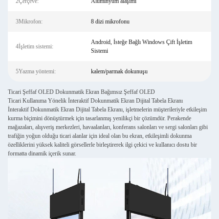
2Çerçeve:
Alüminyum alaşımı
3Mikrofon:
8 dizi mikrofonu
Android, İsteğe Bağlı Windows Çift İşletim
4İşletim sistemi:
Sistemi
5Yazma yöntemi:
kalem/parmak dokunuşu
Ticari Şeffaf OLED Dokunmatik Ekran Bağımsız Şeffaf OLED
Ticari Kullanıma Yönelik İnteraktif Dokunmatik Ekran Dijital Tabela Ekranı
İnteraktif Dokunmatik Ekran Dijital Tabela Ekranı, işletmelerin müşterileriyle etkileşim
kurma biçimini dönüştürmek için tasarlanmış yenilikçi bir çözümdür. Perakende
mağazaları, alışveriş merkezleri, havaalanları, konferans salonları ve sergi salonları gibi
trafiğin yoğun olduğu ticari alanlar için ideal olan bu ekran, etkileşimli dokunma
özelliklerini yüksek kaliteli görsellerle birleştirerek ilgi çekici ve kullanıcı dostu bir
formatta dinamik içerik sunar.