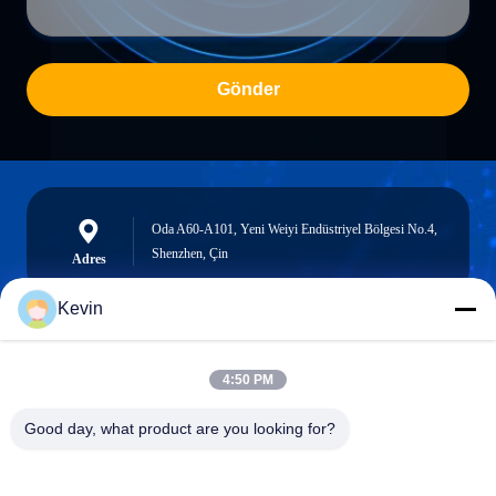
Gönder
Oda A60-A101, Yeni Weiyi Endüstriyel Bölgesi No.4,
Shenzhen, Çin
Adres
Kevin
info@seethrulcd.com
4:50 PM
E-mail
Good day, what product are you looking for?
0086-755-84654872