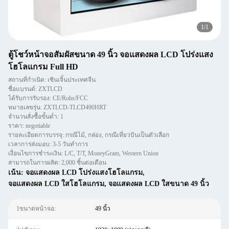
1
/
1
ตู้โชว์หน้าจอสัมผัสขนาด 49 นิ้ว จอแสดงผล LCD โปร่งแสง
โฮโลแกรม Full HD
สถานที่กำเนิด: เซินเจิ้นประเทศจีน
ชื่อแบรนด์: ZXTLCD
ได้รับการรับรอง: CE/Rohs/FCC
หมายเลขรุ่น: ZXTLCD-TLCD490HRT
จำนวนสั่งซื้อขั้นต่ำ: 1
ราคา: negotiable
รายละเอียดการบรรจุ: กรณีไม้, กล่อง, กรณีเที่ยวบินเป็นตัวเลือก
เวลาการส่งมอบ: 3-5 วันทำการ
เงื่อนไขการชำระเงิน: L/C, T/T, MoneyGram, Western Union
สามารถในการผลิต: 2,000 ชิ้นต่อเดือน
เน้น:
จอแสดงผล LCD โปร่งแสงโฮโลแกรม
,
จอแสดงผล LCD ใสโฮโลแกรม
,
จอแสดงผล LCD ใสขนาด 49 นิ้ว
1ขนาดหน้าจอ:
49 นิ้ว