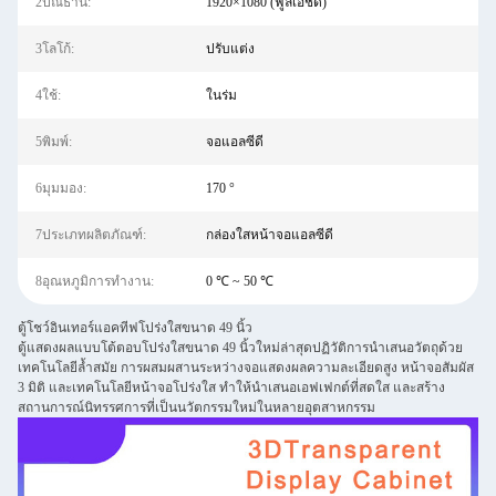
2ปณิธาน:
1920×1080 (ฟูลเอชดี)
3โลโก้:
ปรับแต่ง
4ใช้:
ในร่ม
5พิมพ์:
จอแอลซีดี
6มุมมอง:
170 °
7ประเภทผลิตภัณฑ์:
กล่องใสหน้าจอแอลซีดี
8อุณหภูมิการทำงาน:
0 ℃ ~ 50 ℃
ตู้โชว์อินเทอร์แอคทีฟโปร่งใสขนาด 49 นิ้ว
ตู้แสดงผลแบบโต้ตอบโปร่งใสขนาด 49 นิ้วใหม่ล่าสุดปฏิวัติการนำเสนอวัตถุด้วย
เทคโนโลยีล้ำสมัย การผสมผสานระหว่างจอแสดงผลความละเอียดสูง หน้าจอสัมผัส
3 มิติ และเทคโนโลยีหน้าจอโปร่งใส ทำให้นำเสนอเอฟเฟกต์ที่สดใส และสร้าง
สถานการณ์นิทรรศการที่เป็นนวัตกรรมใหม่ในหลายอุตสาหกรรม