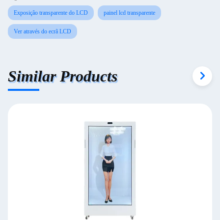
Exposição transparente do LCD
painel lcd transparente
Ver através do ecrã LCD
Similar Products