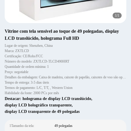
1
/
1
Vitrine com tela sensível ao toque de 49 polegadas, display
LCD translúcido, holograma Full HD
Lugar de origem: Shenzhen, China
Marca: ZXTLCD
Certificação: CE/Rohs/FCC
Número do modelo: ZXTLCD-TLCD490HRT
Quantidade de ordem mínima: 1
Preço: negotiable
Detalhes da embalagem: Caixa de madeira, caixote de papelão, caixotes de voo são opcionais
Tempo de entrega: 3-5 dias úteis
Termos de pagamento: L/C, T/T, , Western Union
Habilidade da fonte: 2000 PCs por mês
Destacar:
holograma de display LCD translúcido
,
display LCD holográfico transparente
,
display LCD transparente de 49 polegadas
1Tamanho da tela:
49 polegadas