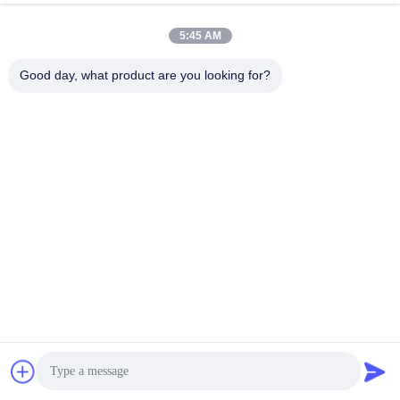
info@seethrulcd.com
5:45 AM
E-mail
Good day, what product are you looking for?
0086-755-84654872
Phone
Shenzhen ZXT LCD Technology Co.,Ltd
Shenzhen ZXT LCD Technology Co.,Ltd
Obtenha o melhor preço
Converse agora
Converse agora