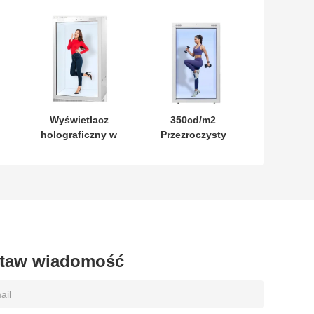
Wyświetlacz
350cd/m2
holograficzny w
Przezroczysty
przezroczystej
wyświetlacz
75
obudowie LCD
holograficzny z
oparty na
ciekłymi
m
systemie Android
kryształami w
m
z łącznością 4G
obudowie, 32-65
do reklam
cali, do sklepu
m
optycznego
taw wiadomość