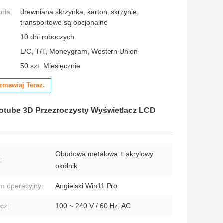
nia:
drewniana skrzynka, karton, skrzynie
transportowe są opcjonalne
10 dni roboczych
L/C, T/T, Moneygram, Western Union
:
50 szt. Miesięcznie
zmawiaj Teraz.
lotube 3D Przezroczysty Wyświetlacz LCD
Obudowa metalowa + akrylowy
:
okólnik
m operacyjny:
Angielski Win11 Pro
acz:
100 ~ 240 V / 60 Hz, AC