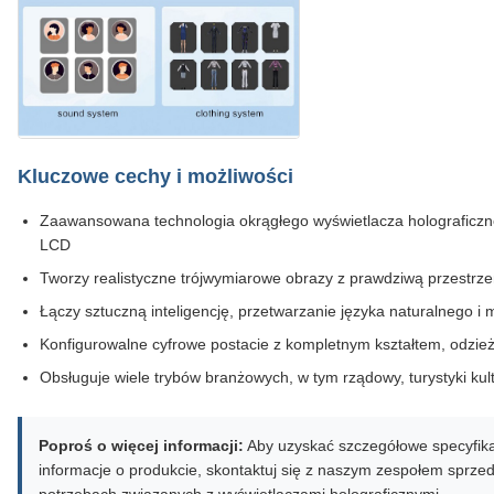
Kluczowe cechy i możliwości
Zaawansowana technologia okrągłego wyświetlacza holograficz
LCD
Tworzy realistyczne trójwymiarowe obrazy z prawdziwą przestrz
Łączy sztuczną inteligencję, przetwarzanie języka naturalnego i
Konfigurowalne cyfrowe postacie z kompletnym kształtem, odzież
Obsługuje wiele trybów branżowych, w tym rządowy, turystyki kult
Poproś o więcej informacji:
Aby uzyskać szczegółowe specyfik
informacje o produkcie, skontaktuj się z naszym zespołem sprz
potrzebach związanych z wyświetlaczami holograficznymi.