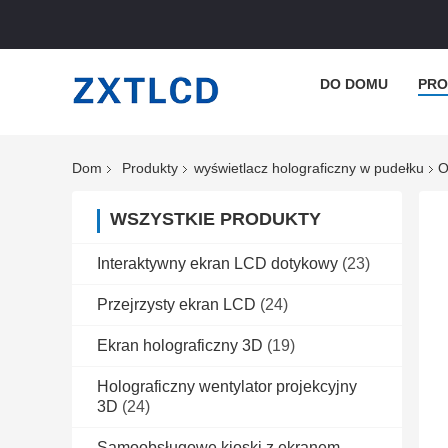
DO DOMU
PRO
Dom
Produkty
wyświetlacz holograficzny w pudełku
O
WSZYSTKIE PRODUKTY
Interaktywny ekran LCD dotykowy
(23)
Przejrzysty ekran LCD
(24)
Ekran holograficzny 3D
(19)
Holograficzny wentylator projekcyjny
3D
(24)
Samoobsługowe kioski z ekranem