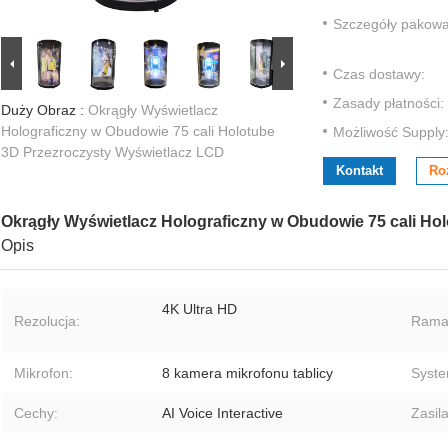
Szczegóły pakowa
Czas dostawy:
Zasady płatności:
Duży Obraz :
Okrągły Wyświetlacz
Holograficzny w Obudowie 75 cali Holotube
Możliwość Supply
3D Przezroczysty Wyświetlacz LCD
Kontakt
Ro
Okrągły Wyświetlacz Holograficzny w Obudowie 75 cali Ho
Opis
4K Ultra HD
Rezolucja:
Rama
Mikrofon:
8 kamera mikrofonu tablicy
Syste
Cechy:
AI Voice Interactive
Zasil