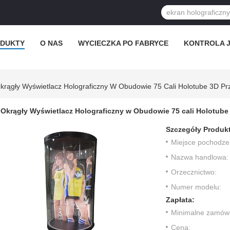
DUKTY
O NAS
WYCIECZKA PO FABRYCE
KONTROLA 
krągły Wyświetlacz Holograficzny W Obudowie 75 Cali Holotube 3D Pr
Okrągły Wyświetlacz Holograficzny w Obudowie 75 cali Holotube
Szczegóły Produk
Miejsce pochodze
Nazwa handlowa:
Orzecznictwo:
Numer modelu:
Zapłata:
Minimalne zamówi
Cena: