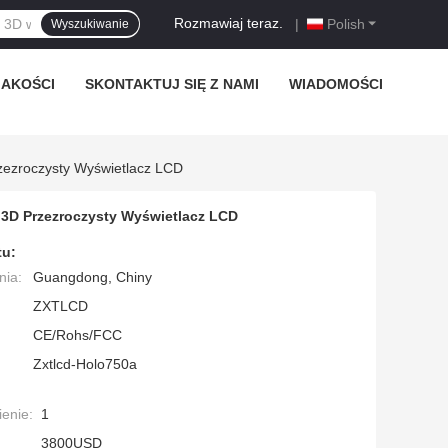
Rozmawiaj teraz.
|
Polish
Wyszukiwanie
JAKOŚCI
SKONTAKTUJ SIĘ Z NAMI
WIADOMOŚCI
zezroczysty Wyświetlacz LCD
 3D Przezroczysty Wyświetlacz LCD
tu:
nia:
Guangdong, Chiny
ZXTLCD
CE/Rohs/FCC
Zxtlcd-Holo750a
enie:
1
3800USD