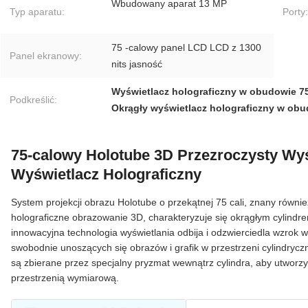
Wbudowany aparat 13 MP
Typ aparatu:
Porty:
75 -calowy panel LCD LCD z 1300
Panel ekranowy:
nits jasność
Wyświetlacz holograficzny w obudowie 75
Podkreślić:
Okrągły wyświetlacz holograficzny w ob
75-calowy Holotube 3D Przezroczysty Wy
Wyświetlacz Holograficzny
System projekcji obrazu Holotube o przekątnej 75 cali, znany równi
holograficzne obrazowanie 3D, charakteryzuje się okrągłym cylind
innowacyjna technologia wyświetlania odbija i odzwierciedla wzrok w
swobodnie unoszących się obrazów i grafik w przestrzeni cylindryczn
są zbierane przez specjalny pryzmat wewnątrz cylindra, aby utworz
przestrzenią wymiarową.