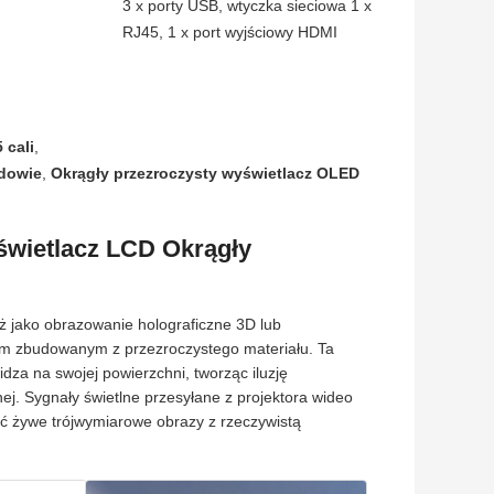
3 x porty USB, wtyczka sieciowa 1 x
RJ45, 1 x port wyjściowy HDMI
 cali
,
udowie
,
Okrągły przezroczysty wyświetlacz OLED
świetlacz LCD Okrągły
eż jako obrazowanie holograficzne 3D lub
rem zbudowanym z przezroczystego materiału. Ta
idza na swojej powierzchni, tworząc iluzję
ej. Sygnały świetlne przesyłane z projektora wideo
yć żywe trójwymiarowe obrazy z rzeczywistą