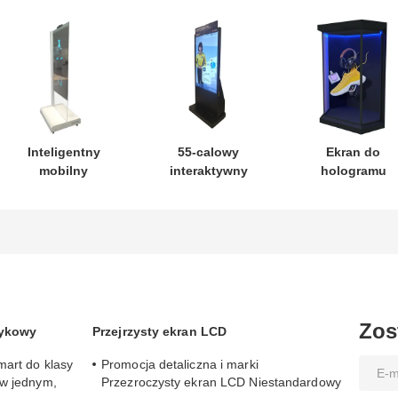
Inteligentny
55-calowy
Ekran do
mobilny
interaktywny
hologramu
wyświetlacz
ekran
Holobox
holograficzny AI
holograficzny 3D
Hologram Box 
1920 x 1080, 55
All In One, plakat
cali z
cali, interaktywny
cyfrowy AI do
wyświetlacze
ekran 3D z
metra
LCD o wysoki
wirtualnym
kontraście i
człowiekiem
przezroczysty
Zos
tykowy
Przejrzysty ekran LCD
mart do klasy
Promocja detaliczna i marki
 w jednym,
Przezroczysty ekran LCD Niestandardowy