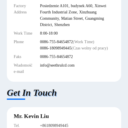
Factory
Posiedzenie A101, budynek A60, Xinwei
Address
Fourth Industrial Zone, Xinzhuang
Community, Matian Street, Guangming
District, Shenzhen
Work Time
8:00-18:00
Phone
0086-755-84654872
(Work Time)
0086-18098949445
(Czas wolny od pracy)
Faks
0086-755-84654872
Wiadomość
info@seethrulcd.com
e-mail
Get In Touch
Mr. Kevin Liu
Tel.
+8618098949445