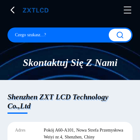
Skontaktuj Się Z Nami
Shenzhen ZXT LCD Technology
Co.,Ltd
Adres
Pokój A60-A101, Nowa Strefa Przemysłowa
Weiyi nr.4, Shenzhen, Chiny