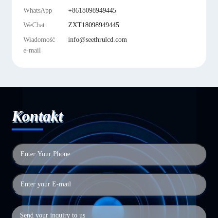
WhatsApp
+8618098949445
WeChat
ZXT18098949445
Wiadomość
info@seethrulcd.com
e-mail
Kontakt